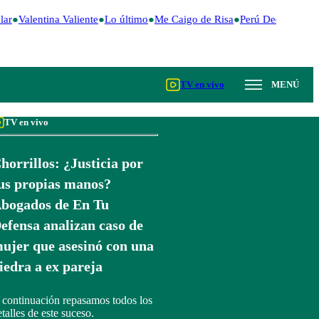
ar
Valentina Valiente
Lo último
Me Caigo de Risa
Perú Decide 2026
TV en vivo
MENÚ
TV en vivo
horrillos: ¿Justicia por
us propias manos?
bogados de En Tu
efensa analizan caso de
ujer que asesinó con una
iedra a ex pareja
 continuación repasamos todos los
talles de este suceso.