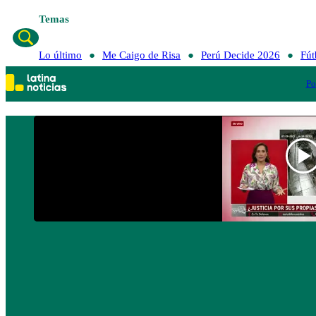
Temas
Lo último
Me Caigo de Risa
Perú Decide 2026
Fút
Po