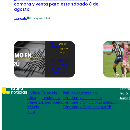
compra y venta para este sábado 8 de
agosto
Te ayudo
08 de agosto 2026
Te
08 de
ayudo
agosto
2026
Temblor en
Perú hoy, 8
de agosto:
horario y
epicentro
del último
sismo,
según IGP
Teléf
Política
Te ayudo
Política de privacidad
Av. Sa
Lima
Tendencias
Términos y condiciones
Jesús 
Deportes
Espectáculos
Términos y condiciones aplicación
Mundo
Términos y Condiciones APP
Perú