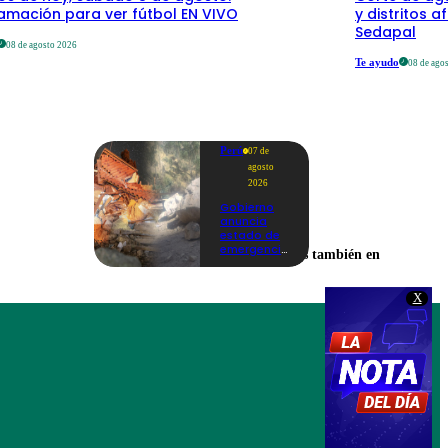
amación para ver fútbol EN VIVO
y distritos a
Sedapal
08 de agosto 2026
Te ayudo
08 de ago
Perú
07 de
agosto
2026
Gobierno
anuncia
estado de
emergencia
Encuéntranos también en
en siete
regiones
tras sismos
X
recurrentes
en Junín