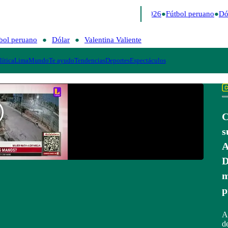
Lo último
Me Caigo de Risa
Perú Decide 2026
Fútbol peruano
Dól
bol peruano
Dólar
Valentina Valiente
lítica
Lima
Mundo
Te ayudo
Tendencias
Deportes
Espectáculos
C
s
A
D
m
p
A
de