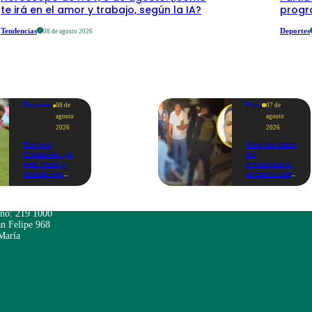
te irá en el amor y trabajo, según la IA?
progr
Tendencias
Deportes
08 de agosto 2026
Deportes
Perú
08 de
07 de
agosto
agosto
2026
2026
Torneo
Giro en caso
Clausura: ¿A
de
qué hora y
empresario
dónde ver
secuestrado
Sport Boys
y asesinado:
vs. Alianza
Habría sido
Lima por la
un ajuste de
fecha 4?
cuentas
ono: 219 1000
n Felipe 968
María