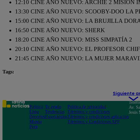
12:10 CINE AÑO NUEVO: ARCHIE 2 MISIÓN
13:30 CINE AÑO NUEVO: SCOOBY-DOO LA 
15:00 CINE AÑO NUEVO: LA BRUJILLA DO
16:50 CINE AÑO NUEVO: SHERK
18:20 CINE AÑO NUEVO: MISS SIMPATÍA 2
20:10 CINE AÑO NUEVO: EL PROFESOR CHI
21:45 CINE AÑO NUEVO: LA MUJER MARAV
Tags:
destacada minuto
entretenimiento
Yo Soy
Siguiente a
Teléf
Política
Te ayudo
Política de privacidad
Av. Sa
Lima
Tendencias
Términos y condiciones
Jesús 
Deportes
Espectáculos
Términos y condiciones aplicación
Mundo
Términos y Condiciones APP
Perú