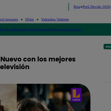
Lo último
Me Caigo de Risa
Perú Decide 2026
bol peruano
Dólar
Valentina Valiente
lítica
Lima
Mundo
Te ayudo
Tendencias
Deportes
Espectáculos
Más
o Nuevo con los mejores
elevisión