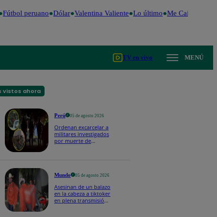
Fútbol peruano
Dólar
Valentina Valiente
Lo último
Me Caigo de Risa
TV en vivo
MENÚ
 vistos ahora
Perú
05 de agosto 2026
Ordenan excarcelar a
militares investigados
por muerte de
jóvenes durante
operativo en
Colcabamba
Mundo
05 de agosto 2026
Asesinan de un balazo
en la cabeza a tiktoker
en plena transmisión
en vivo