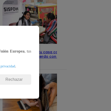
Unión Europea
, tus
Revisa con tu DNI si tu casa califica
como pobre, de acuerdo con el Sisfoh
Te ayudo
25 de mayo 2026
.
 privacidad
Rechazar