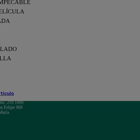
 IMPECABLE
PELÍCULA
RADA
FLADO
ILLA
rtículo
ono: 219 1000
n Felipe 968
María