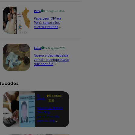
Perú
05 de agosto 2026
Papa León XIV en
Perú: conoce los
cuatro circuitos
turísticos preparados
en Lambayeque
Lima
05 de agosto 2026
Nuevo video respalda
versión de empresario
que abatió a
delincuente e hirió a
otro
tacados
Te
26 de mayo
ayudo
2025
Revisa si tienes
deudas
consultando
con tu DNI:
aquí los
detalles