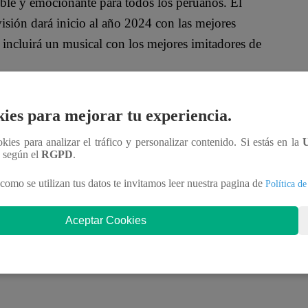
ible y emocionante para todos los peruanos. El
sión dará inicio al año 2024 con las mejores
incluirá un musical con los mejores imitadores de
r y gozar a las familias peruanas con una
ies para mejorar tu experiencia.
La transmisión de estos musicales permitirá a los
morables interpretaciones de tus artistas
ookies para analizar el tráfico y personalizar contenido. Si estás en la
n según el
RGPD
.
como se utilizan tus datos te invitamos leer nuestra pagina de
Política de
Aceptar Cookies