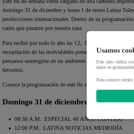
Este fin de semana viene cargado de una cartelera imperd
domingo 31 de diciembre y lunes 1 de enero Latina Televi
producciones internacionales. Dentro de su programación 
canto que pasaron por nuestra casa.
Para recibir por todo lo alto las 12, Latina pondrá a baila
Usamos cook
recopilación de las inolvidables presentaciones de canto. 
peruanos sumergirse en un ambiente festivo, reviviendo me
Este sitio utiliza c
datos se gestionará
favoritos.
Para conocer mejor 
Conoce la programación de este fin de semana:
Domingo 31 de diciembre:
08:30 A.M. ESPECIAL 40 AÑOS CONTIGO
12:00 P.M. LATINA NOTICIAS MEDIODÍA