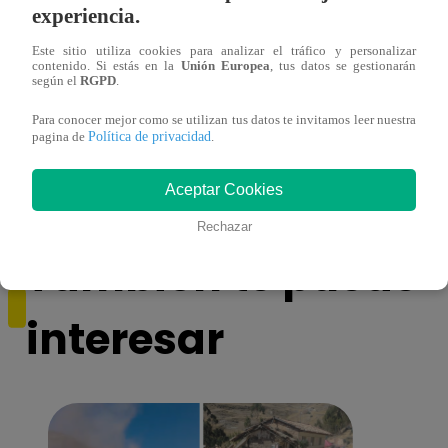
experiencia.
Este sitio utiliza cookies para analizar el tráfico y personalizar
contenido. Si estás en la
Unión Europea
, tus datos se gestionarán
según el
RGPD
.
Reniec ofrece DNI GRATIS en más de 20
Renie
Para conocer mejor como se utilizan tus datos te invitamos leer nuestra
departamentos del Perú: cómo acceder y
seman
Política de privacidad
pagina de
.
quienes se benefician
conoc
Aceptar Cookies
Rechazar
También te puede
interesar