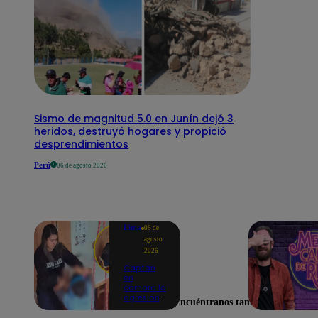
Sismo de magnitud 5.0 en Junín dejó 3
heridos, destruyó hogares y propició
desprendimientos
Perú
06 de agosto 2026
Lima
06 de
agosto
2026
Captan
en
cámara la
agresión
Encuéntranos también en
de una
psicóloga