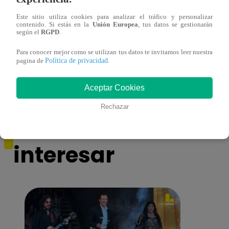
Este sitio utiliza cookies para analizar el tráfico y personalizar
contenido. Si estás en la
Unión Europea
, tus datos se gestionarán
según el
RGPD
.
Huella Digital: conoce las webs y
Conoc
aplicaciones para realizar trámites
una e
Para conocer mejor como se utilizan tus datos te invitamos leer nuestra
Política de privacidad
pagina de
.
Aceptar Cookies
Rechazar
También te puede
interesar