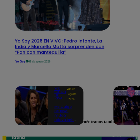
Yo Soy 2026 EN VIVO: Pedro Infante, La
India y Marcello Motta sorprenden con
“Pan con mantequilla”
Yo Soy
08 de agosto 2026
ME
08 de
CAIGO
agosto
DE
RISA
2026
Me Caigo
De Risa:
¡Yiddá
Eslava imitó
Encuéntranos también en
a Marilyn
Monroe con
una peculiar
pose que
Teléfono: 219