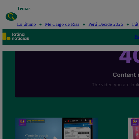
Temas
Lo último
Me Caigo de Risa
Perú Decide 2026
Fút
Po