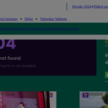
Lo último
Me Caigo de Risa
Perú Decide 2026
Fútbol pe
bol peruano
Dólar
Valentina Valiente
lítica
Lima
Mundo
Te ayudo
Tendencias
Deportes
Espectáculos
H
d