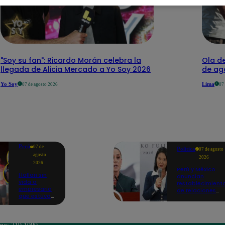
"Soy su fan": Ricardo Morán celebra la
Ola de
llegada de Alicia Mercado a Yo Soy 2026
de ago
Yo Soy
Lima
07 de agosto 2026
07
Perú
07 de
Política
07 de agosto
agosto
2026
2026
Perú y México
Hallan sin
anuncian
vida a
restablecimient
empresario
de relaciones
que estuvo
diplomáticas
secuestrado
tras
en Piura |
salvoconducto 
VIDEO
Betssy Chávez