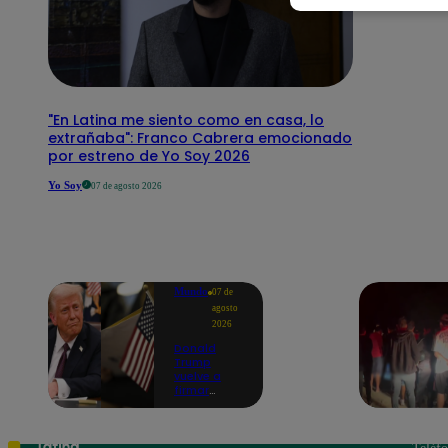
"En Latina me siento como en casa, lo
extrañaba": Franco Cabrera emocionado
por estreno de Yo Soy 2026
Yo Soy
07 de agosto 2026
Mundo
07 de
agosto
2026
Donald
Trump
vuelve a
firmar
decretos
para limitar
'turismo de
parto' pese