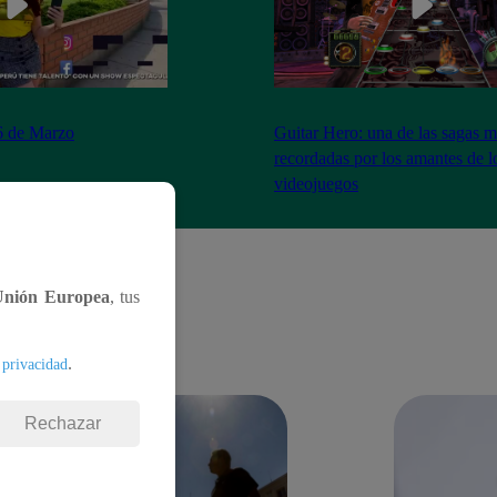
26 de Marzo
Guitar Hero: una de las sagas 
recordadas por los amantes de l
videojuegos
Unión Europea
, tus
.
 privacidad
Rechazar