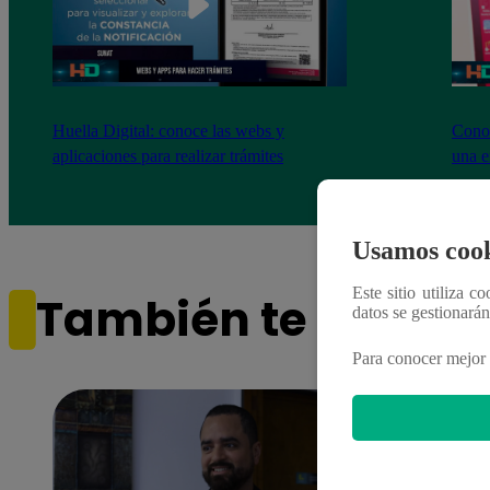
Huella Digital: conoce las webs y
Conoc
aplicaciones para realizar trámites
una e
Usamos cook
Este sitio utiliza c
También te puede i
datos se gestionará
Para conocer mejor 