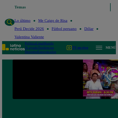
Temas
Lo último
Me Caigo de 
Lo último
Me Caigo de Risa
Perú Decide 2026
Fútbol peruano
Dólar
Valentina Valiente
Política
Lima
Mundo
Te ayudo
Tendencias
TV en vivo
MENÚ
Deportes
Espectáculos