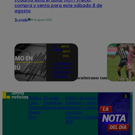
compra y venta para este sábado 8 de
agosto
Te ayudo
08 de agosto 2026
Te
08 de
ayudo
agosto
2026
Temblor en
Perú hoy, 8
de agosto:
horario y
Encuéntranos también en
epicentro
del último
sismo,
según IGP
Teléfono: 219
X
Política
Te ayudo
Política de privacidad
1000
Lima
Tendencias
Términos y condiciones
Av. San
Deportes
Espectáculos
Términos y condiciones
Felipe 968
Mundo
aplicación
Jesús María
Perú
Términos y Condiciones
APP