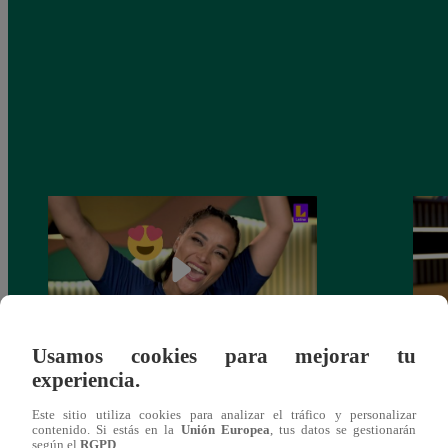
Usamos cookies para mejorar tu
experiencia.
Zambo Barbieri llegó al bar del tío
‘El G
‘Chapita’ para armar la última jarana de
el am
Este sitio utiliza cookies para analizar el tráfico y personalizar
Jirón del Humor
se sa
contenido. Si estás en la
Unión Europea
, tus datos se gestionarán
según el
RGPD
.