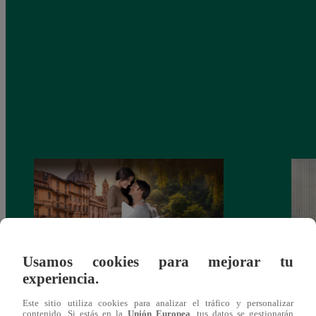
Usamos cookies para mejorar tu
experiencia.
Latina estrenará el 28 de abril “Mi vida
Dos e
Este sitio utiliza cookies para analizar el tráfico y personalizar
eres tú”: una historia de cartas y amor que
capít
contenido. Si estás en la
Unión Europea
, tus datos se gestionarán