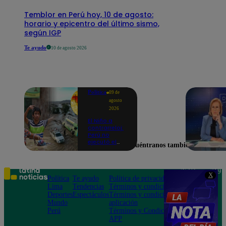
Temblor en Perú hoy, 10 de agosto:
horario y epicentro del último sismo,
según IGP
Te ayudo
10 de agosto 2026
Política
09 de
agosto
2026
El Niño a
contrarreloj:
Perú no
ejecutó el
Encuéntranos también en
58% de
acciones
para prevenir
inundaciones
Teléfono: 219
X
en puntos
Política
Te ayudo
Política de privacidad
1000
críticos de
Lima
Tendencias
Términos y condiciones
Av. San
ríos
Deportes
Espectáculos
Términos y condiciones
Felipe 968
Mundo
aplicación
Jesús María
Perú
Términos y Condiciones
APP