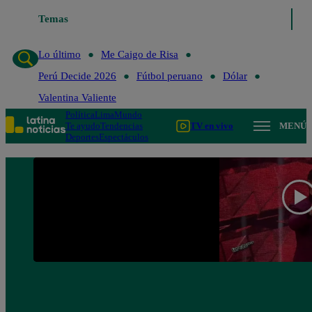
Temas
Lo último
Me Caigo de R
Lo último
Me Caigo de Risa
Perú Decide 2026
Fútbol peruano
Dólar
Valentina Valiente
Política
Lima
Mundo
Te ayudo
Tendencias
TV en vivo
MENÚ
Deportes
Espectáculos