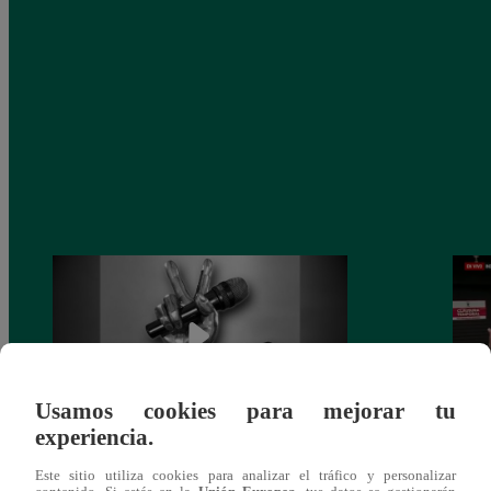
Usamos cookies para mejorar tu
experiencia.
Muere exparticipante de La Voz Colombia
Canta
Este sitio utiliza cookies para analizar el tráfico y personalizar
tras denunciar negligencia médica
lo qu