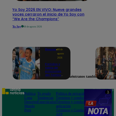
Yo Soy 2026 EN VIVO: Nueve grandes
voces cerraron el inicio de Yo Soy con
“We Are the Champions”
Yo Soy
08 de agosto 2026
Deportes
08 de
agosto
2026
Partidos y
tabla de
posiciones
del Torneo
Encuéntranos también en
Clausura EN
VIVO: así van
los equipos
en la fecha 4
Teléfono: 219
X
Política
Te ayudo
Política de privacidad
1000
Lima
Tendencias
Términos y condiciones
Av. San
Deportes
Espectáculos
Términos y condiciones
Felipe 968
Mundo
aplicación
Jesús María
Perú
Términos y Condiciones
APP