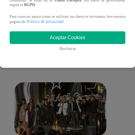
contenido. Si estás en la
Unión Europea
, tus datos se gestionarán
según el
RGPD
.
de ‘L
Para conocer mejor como se utilizan tus datos te invitamos leer nuestra
Política de privacidad
pagina de
.
Aceptar Cookies
También te puede
Rechazar
interesar