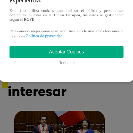
experiencia.
Este sitio utiliza cookies para analizar el tráfico y personalizar
contenido. Si estás en la
Unión Europea
, tus datos se gestionarán
según el
RGPD
.
Muere exparticipante de La Voz Colombia
¡Mome
Para conocer mejor como se utilizan tus datos te invitamos leer nuestra
tras denunciar negligencia médica
en co
Política de privacidad
pagina de
.
Aceptar Cookies
Rechazar
También te puede
interesar