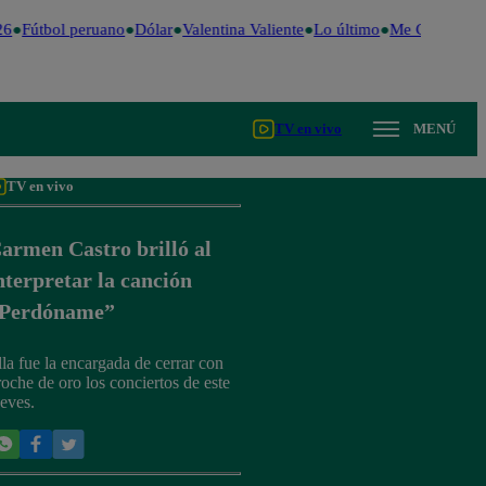
6
Fútbol peruano
Dólar
Valentina Valiente
Lo último
Me Caigo de R
TV en vivo
MENÚ
TV en vivo
armen Castro brilló al
nterpretar la canción
Perdóname”
lla fue la encargada de cerrar con
roche de oro los conciertos de este
ueves.