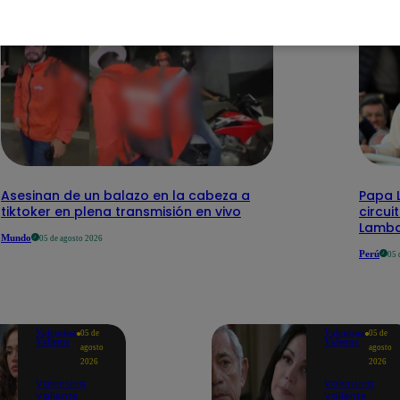
Asesinan de un balazo en la cabeza a
Papa L
tiktoker en plena transmisión en vivo
circui
Lamb
Mundo
05 de agosto 2026
Perú
05 
Valentina
Valentina
05 de
05 de
Valiente
Valiente
agosto
agosto
2026
2026
Valentina
Valentina
Valiente
Valiente