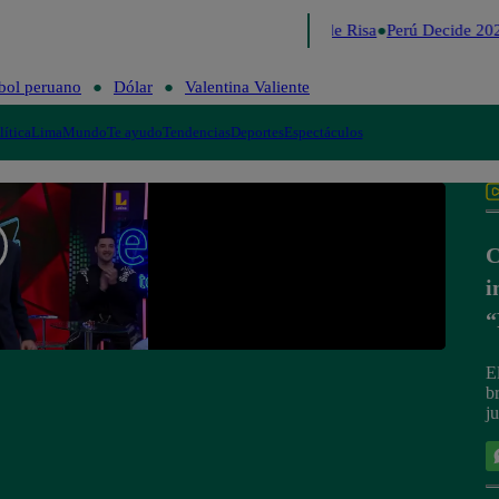
Lo último
Me Caigo de Risa
Perú Decide 202
bol peruano
Dólar
Valentina Valiente
lítica
Lima
Mundo
Te ayudo
Tendencias
Deportes
Espectáculos
C
i
“
E
b
j