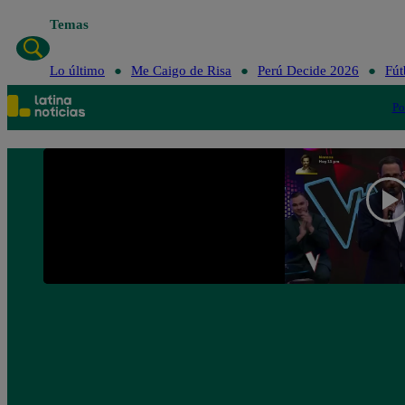
Temas
Lo último
Me Caigo de Risa
Perú Decide 2026
Fút
Po