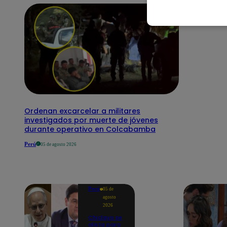
Ordenan excarcelar a militares
investigados por muerte de jóvenes
durante operativo en Colcabamba
Perú
05 de agosto 2026
Perú
05 de
agosto
2026
Chiclayo se
alista para