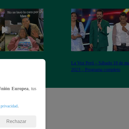
n Yaipén cumple sueño
La Voz Perú – Sábado 18 de ma
años
2023 – Programa completo
Unión Europea
, tus
.
 privacidad
Rechazar