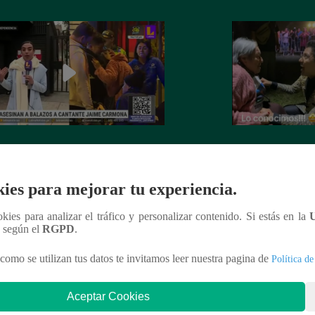
nte Jaime Carmona asesinado: todo
Grupo 5: Christia
e sabe de la muerte del exparticipante
de fanática de 92 
a Voz Perú’
ies para mejorar tu experiencia.
ookies para analizar el tráfico y personalizar contenido. Si estás en la
n según el
RGPD
.
como se utilizan tus datos te invitamos leer nuestra pagina de
Política de
nteresar
Aceptar Cookies