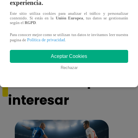
experiencia.
Este sitio utiliza cookies para analizar el tráfico y personalizar
contenido. Si estás en la
Unión Europea
, tus datos se gestionarán
según el
RGPD
.
Cantante Jaime Carmona asesinado: todo
Grupo
lo que sabe de la muerte del exparticipante
de fa
Para conocer mejor como se utilizan tus datos te invitamos leer nuestra
Política de privacidad
pagina de
.
de ‘La Voz Perú’
Aceptar Cookies
Rechazar
También te puede
interesar