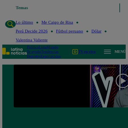
Temas
Lo último
Me Caigo de R
Lo último
Me Caigo de Risa
Perú Decide 2026
Fútbol peruano
Dólar
Valentina Valiente
Política
Lima
Mundo
Te ayudo
Tendencias
TV en vivo
MENÚ
Deportes
Espectáculos