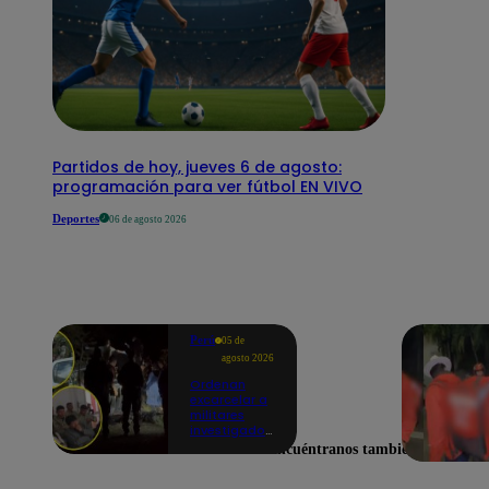
Partidos de hoy, jueves 6 de agosto:
programación para ver fútbol EN VIVO
Deportes
06 de agosto 2026
Perú
05 de
agosto 2026
Ordenan
excarcelar a
militares
investigados
por muerte
Encuéntranos también en
de jóvenes
durante