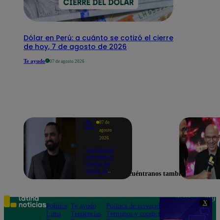
Dólar en Perú: a cuánto se cotizó el cierre
de hoy, 7 de agosto de 2026
Te ayudo
07 de agosto 2026
Yo
07 de
Soy
agosto
2026
"En Latina
me siento
como en
casa, lo
Encuéntranos también en
extrañaba":
Franco
Cabrera
emocionado
Teléfono: 219
X
por estreno
Política
Te ayudo
Política de privacidad
1000
de Yo Soy
Lima
Tendencias
Términos y condiciones
Av. San
2026