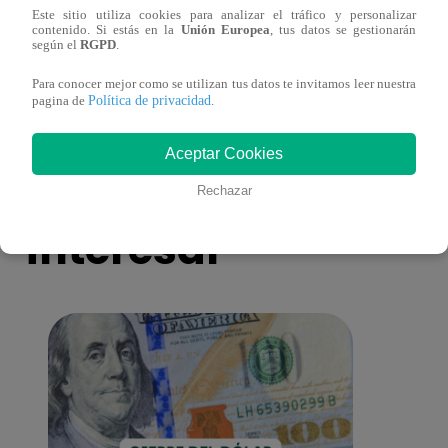
Niño ganador de La Voz Kids grave con
Eva A
Este sitio utiliza cookies para analizar el tráfico y personalizar
contenido. Si estás en la
Unión Europea
, tus datos se gestionarán
dengue hemorrágico
escen
según el
RGPD
.
Para conocer mejor como se utilizan tus datos te invitamos leer nuestra
Política de privacidad
pagina de
.
Aceptar Cookies
También te puede
Rechazar
interesar