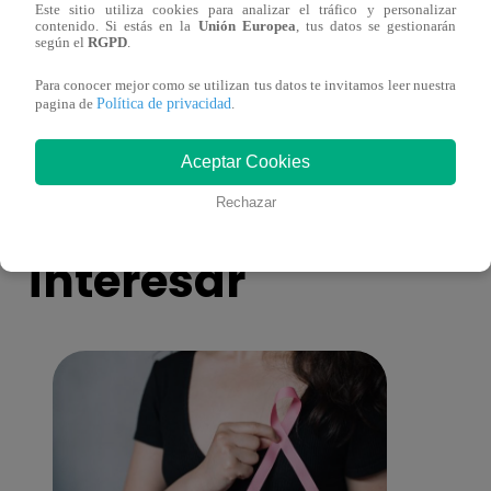
Este sitio utiliza cookies para analizar el tráfico y personalizar
Muere exparticipante de La Voz Colombia
Canta
contenido. Si estás en la
Unión Europea
, tus datos se gestionarán
según el
RGPD
.
tras denunciar negligencia médica
lo qu
de ‘L
Para conocer mejor como se utilizan tus datos te invitamos leer nuestra
Política de privacidad
pagina de
.
Aceptar Cookies
También te puede
Rechazar
interesar