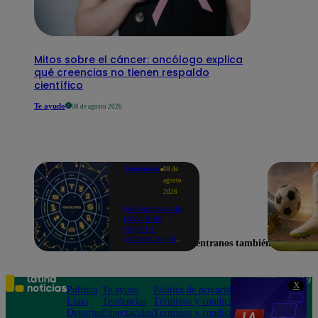
Mitos sobre el cáncer: oncólogo explica
qué creencias no tienen respaldo
científico
Te ayudo
08 de agosto 2026
Tendencias
08 de
agosto
2026
Horóscopo de
HOY, 8 de
agosto:
¿cómo te irá
Encuéntranos también en
en el amor y
trabajo, según
la IA?
Teléfono: 219
X
Política
Te ayudo
Política de privacidad
1000
Lima
Tendencias
Términos y condiciones
Av. San
Deportes
Espectáculos
Términos y condiciones
Felipe 968