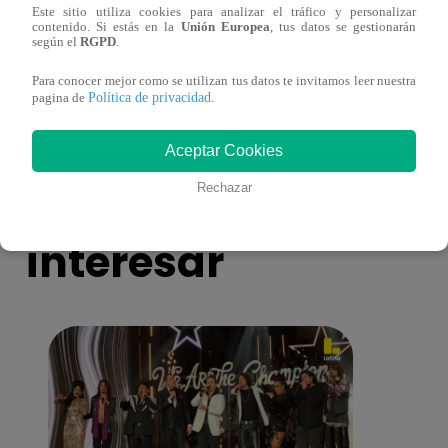
Este sitio utiliza cookies para analizar el tráfico y personalizar
contenido. Si estás en la
Unión Europea
, tus datos se gestionarán
según el
RGPD
.
La Voz Generaciones – Sábado 14 de
Los D
enero del 2023 – Programa completo
cant
Para conocer mejor como se utilizan tus datos te invitamos leer nuestra
Política de privacidad
pagina de
.
Aceptar Cookies
También te puede
Rechazar
interesar