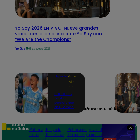
Yo Soy 2026 EN VIVO: Nueve grandes
voces cerraron el inicio de Yo Soy con
“We Are the Champions”
Yo Soy
08 de agosto 2026
Deportes
08 de
agosto
2026
Partidos y
tabla de
posiciones
del Torneo
Encuéntranos también en
Clausura EN
VIVO: así van
los equipos
en la fecha 4
Teléfono: 219
X
Política
Te ayudo
Política de privacidad
1000
Lima
Tendencias
Términos y condiciones
Av. San
Deportes
Espectáculos
Términos y condiciones