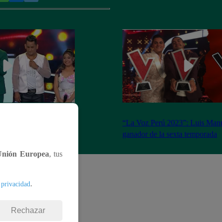
ado 18 de marzo del
“La Voz Perú 2023”: Luis Manu
completo
ganador de la sexta temporada
Unión Europea
, tus
.
 privacidad
Rechazar