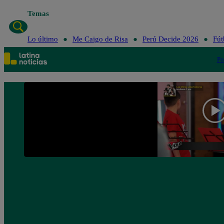
Temas
Lo último
Me Caigo de Risa
Perú Decide 2026
Fút
Po