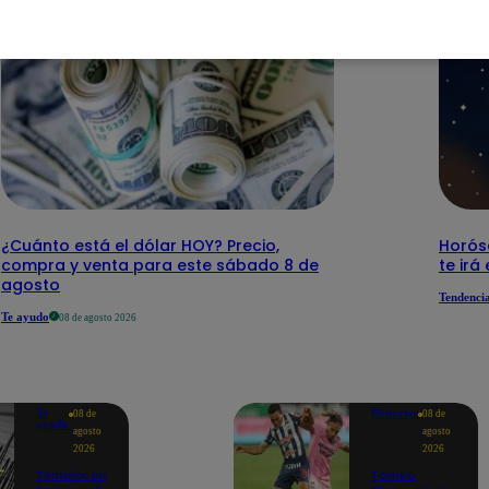
¿Cuánto está el dólar HOY? Precio,
Horós
compra y venta para este sábado 8 de
te irá
agosto
Tendenci
Te ayudo
08 de agosto 2026
Te
Deportes
08 de
08 de
ayudo
agosto
agosto
2026
2026
Temblor en
Torneo