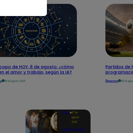
copo de HOY, 8 de agosto: ¿cómo
Partidos de 
 en el amor y trabajo, según la IA?
programació
as
Deportes
08 de agosto 2026
08 de ago
Perú
07 de
agosto
2026
Giro en caso