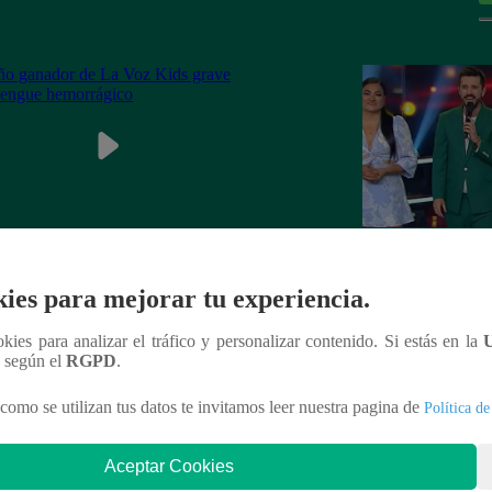
ganador de La Voz Kids grave con
La Voz Perú – Sáb
ies para mejorar tu experiencia.
ue hemorrágico
2023 – Programa 
ookies para analizar el tráfico y personalizar contenido. Si estás en la
n según el
RGPD
.
como se utilizan tus datos te invitamos leer nuestra pagina de
Política de
nteresar
Aceptar Cookies