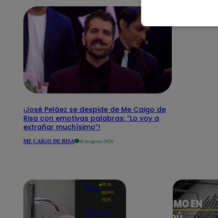
¡José Peláez se despide de Me Caigo de
Risa con emotivas palabras: “Lo voy a
extrañar muchísimo”!
ME CAIGO DE RISA
08 de agosto 2026
Te
08 de
ayudo
agosto
2026
Corte de