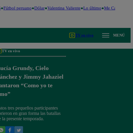
Fútbol peruano
Dólar
Valentina Valiente
Lo último
Me Caigo de Ri
TV en vivo
MENÚ
TV en vivo
ucía Grundy, Cielo
ánchez y Jimmy Jahaziel
antaron “Como yo te
mo”
stos tres pequeños participantes
brieron en gran forma las batallas
e la presente temporada.