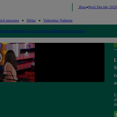
Lo último
Me Caigo de Risa
Perú Decide 2026
bol peruano
Dólar
Valentina Valiente
lítica
Lima
Mundo
Te ayudo
Tendencias
Deportes
Espectáculos
L
S
c
a
E
a
d