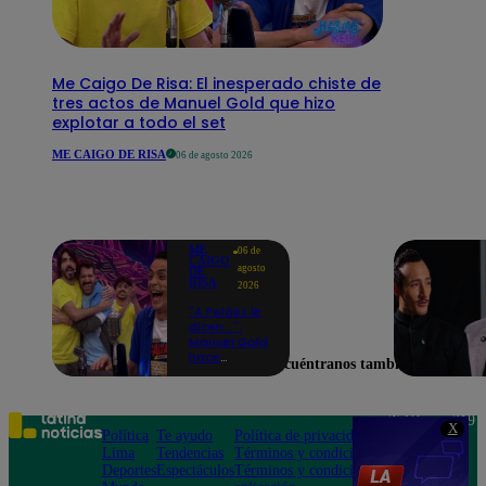
Me Caigo De Risa: El inesperado chiste de
tres actos de Manuel Gold que hizo
explotar a todo el set
ME CAIGO DE RISA
06 de agosto 2026
ME
06 de
CAIGO
agosto
DE
RISA
2026
"A Peláez le
dicen...":
Manuel Gold
hace
Encuéntranos también en
explotar de
risa a Julio
Díaz antes
de contar el
Teléfono: 219
X
chiste
Política
Te ayudo
Política de privacidad
1000
Lima
Tendencias
Términos y condiciones
Av. San
Deportes
Espectáculos
Términos y condiciones
Felipe 968