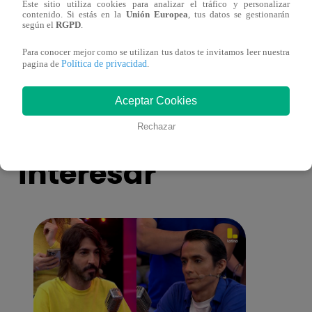
Este sitio utiliza cookies para analizar el tráfico y personalizar
Cantante Jaime Carmona asesinado: todo
Grupo
contenido. Si estás en la
Unión Europea
, tus datos se gestionarán
lo que sabe de la muerte del exparticipante
de fa
según el
RGPD
.
de ‘La Voz Perú’
Para conocer mejor como se utilizan tus datos te invitamos leer nuestra
Política de privacidad
pagina de
.
Aceptar Cookies
También te puede
Rechazar
interesar