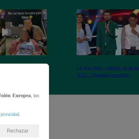
n Yaipén cumple sueño
La Voz Perú – Sábado 18 de ma
años
2023 – Programa completo
Unión Europea
, tus
.
 privacidad
Rechazar