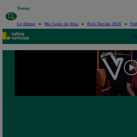
Temas
Lo último
Me Caigo de Risa
Perú Decide 2026
Fút
Po