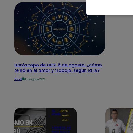
Horóscopo de HOY, 6 de agosto: ¿cómo
te irá en el amor y trabajo, según la IA?
Viral
06 de agosto 2026
Te
06 de
ayudo
agosto
2026
Temblor en
Perú hoy, 6