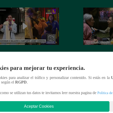
nte Jaime Carmona asesinado: todo
Grupo 5: Christia
e sabe de la muerte del exparticipante
de fanática de 92 
a Voz Perú’
ies para mejorar tu experiencia.
ookies para analizar el tráfico y personalizar contenido. Si estás en la
n según el
RGPD
.
como se utilizan tus datos te invitamos leer nuestra pagina de
Política de
nteresar
Aceptar Cookies