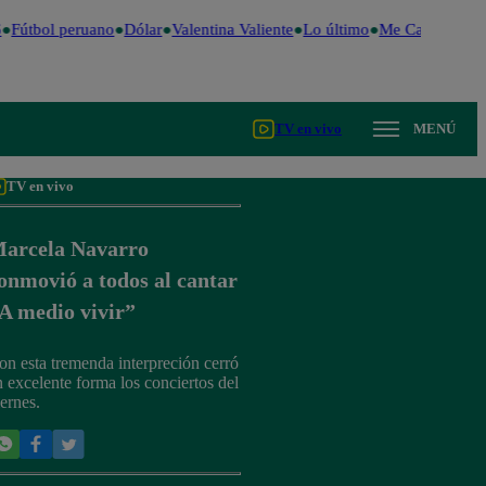
Fútbol peruano
Dólar
Valentina Valiente
Lo último
Me Caigo de Ris
TV en vivo
MENÚ
TV en vivo
arcela Navarro
onmovió a todos al cantar
A medio vivir”
on esta tremenda interpreción cerró
n excelente forma los conciertos del
iernes.