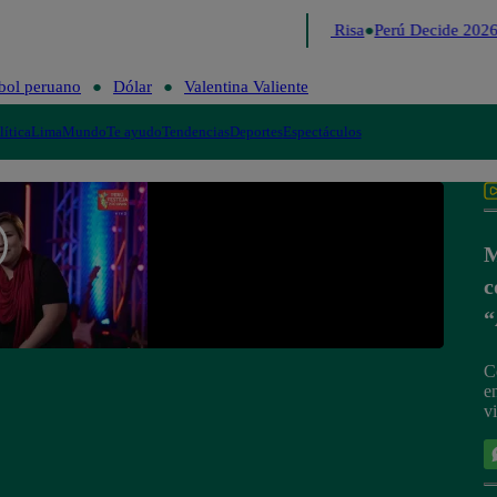
Lo último
Me Caigo de Risa
Perú Decide 2026
bol peruano
Dólar
Valentina Valiente
lítica
Lima
Mundo
Te ayudo
Tendencias
Deportes
Espectáculos
M
c
“
C
e
v