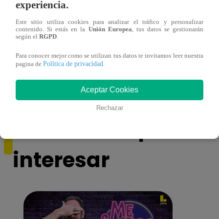
experiencia.
Este sitio utiliza cookies para analizar el tráfico y personalizar
contenido. Si estás en la
Unión Europea
, tus datos se gestionarán
según el
RGPD
.
Muere exparticipante de La Voz Colombia
Niño 
Para conocer mejor como se utilizan tus datos te invitamos leer nuestra
Política de privacidad
pagina de
.
tras denunciar negligencia médica
deng
Aceptar Cookies
Rechazar
También te puede
interesar