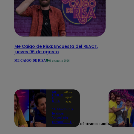
Me Caigo de Risa: Encuesta del REACT,
jueves 06 de agosto
ME CAIGO DE RISA
06 de agosto 2026
ME
06 de
CAIGO
agosto
DE
RISA
2026
"A Machuca
le dicen
'Árbol sin
ramas'...": El
Encuéntranos también en
chiste de
Yiddá