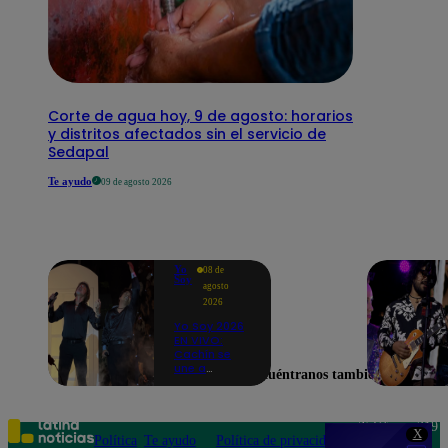
Corte de agua hoy, 9 de agosto: horarios
y distritos afectados sin el servicio de
Sedapal
Te ayudo
09 de agosto 2026
Yo
08 de
Soy
agosto
2026
Yo Soy 2026
EN VIVO:
Cachín se
une a
Encuéntranos también en
Raphael
para cantar
una
espectacular
Teléfono: 219
X
versión de
Política
Te ayudo
Política de privacidad
1000