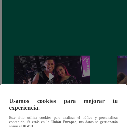
Usamos cookies para mejorar tu
experiencia.
Los Cuatro Finalistas Baile 27 de octubre
¡Carl
del 2018 – Gran final – Programa
de la
Este sitio utiliza cookies para analizar el tráfico y personalizar
completo
contenido. Si estás en la
Unión Europea
, tus datos se gestionarán
según el
RGPD
.