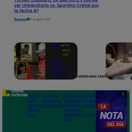
ver Universitario vs. Sporting Cristal por
la fecha 4?
Deportes
07 de agosto 2026
Mundo
07 de
agosto
2026
Nueve
influencers
fueron
asesinados
Encuéntranos también en
por la
guerra
interna en
el Cártel de
Teléfono: 219
X
Sinaloa
Política
Te ayudo
Política de privacidad
1000
Lima
Tendencias
Términos y condiciones
Av. San
Deportes
Espectáculos
Términos y condiciones
Felipe 968
Mundo
aplicación
Jesús María
Perú
Términos y Condiciones
APP