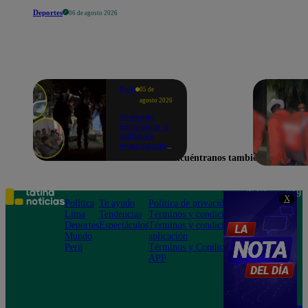
Deportes
06 de agosto 2026
Perú
05 de
agosto 2026
Ordenan
excarcelar a
militares
investigados
por muerte
Encuéntranos también en
de jóvenes
durante
operativo en
Colcabamba
Teléfono: 219
X
Política
Te ayudo
Política de privacidad
1000
Lima
Tendencias
Términos y condiciones
Av. San
Deportes
Espectáculos
Términos y condiciones
Felipe 968
Mundo
aplicación
Jesús María
Perú
Términos y Condiciones
APP