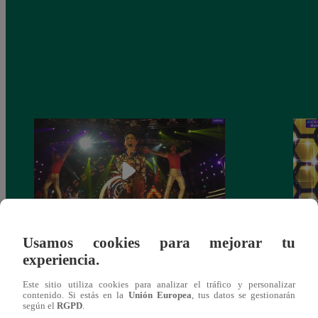
Usamos cookies para mejorar tu
Fiesta latina: Mira el gran reto que
Los C
experiencia.
cumplieron los finalistas este sábado
de no
comp
Este sitio utiliza cookies para analizar el tráfico y personalizar
contenido. Si estás en la
Unión Europea
, tus datos se gestionarán
según el
RGPD
.