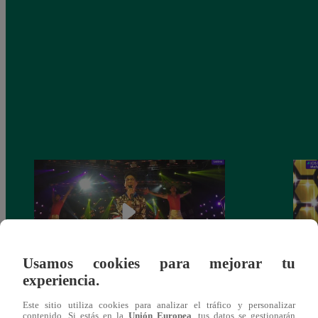
Usamos cookies para mejorar tu
experiencia.
Fiesta latina: Mira el gran reto que
Los C
Este sitio utiliza cookies para analizar el tráfico y personalizar
cumplieron los finalistas este sábado
de no
contenido. Si estás en la
Unión Europea
, tus datos se gestionarán