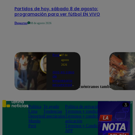
Partidos de hoy, sábado 8 de agosto:
programación para ver fútbol EN VIVO
Deportes
08 de agosto 2026
Perú
07 de
agosto
2026
Giro en caso
de
empresario
secuestrado
Encuéntranos también en
y asesinado:
Habría sido
un ajuste de
cuentas
Teléfono: 219
X
Política
Te ayudo
Política de privacidad
1000
Lima
Tendencias
Términos y condiciones
Av. San
Deportes
Espectáculos
Términos y condiciones
Felipe 968
Mundo
aplicación
Jesús María
Perú
Términos y Condiciones
APP