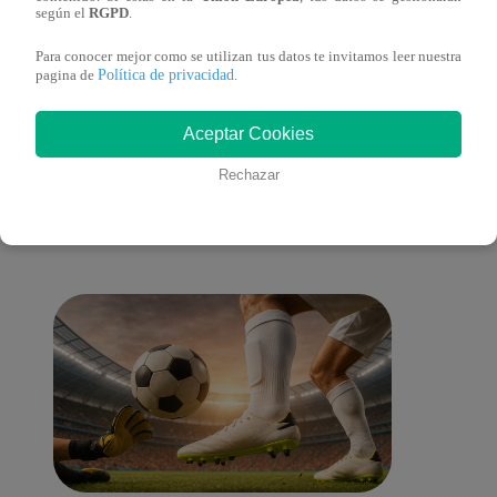
comp
según el
RGPD
.
Para conocer mejor como se utilizan tus datos te invitamos leer nuestra
Política de privacidad
pagina de
.
También te puede
Aceptar Cookies
Rechazar
interesar