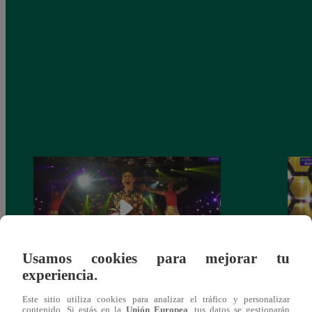
Usamos cookies para mejorar tu
experiencia.
Fiesta latina: Mira el gran reto que
Los C
Este sitio utiliza cookies para analizar el tráfico y personalizar
cumplieron los finalistas este sábado
de no
contenido. Si estás en la
Unión Europea
, tus datos se gestionarán