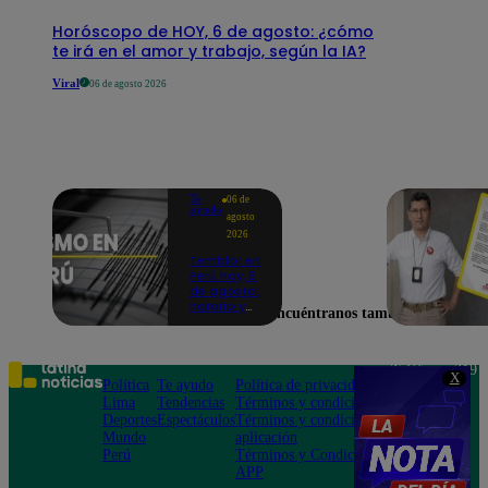
Horóscopo de HOY, 6 de agosto: ¿cómo
te irá en el amor y trabajo, según la IA?
Viral
06 de agosto 2026
Te
06 de
ayudo
agosto
2026
Temblor en
Perú hoy, 6
de agosto:
horario y
Encuéntranos también en
epicentro
del último
sismo,
según IGP
Teléfono: 219
X
Política
Te ayudo
Política de privacidad
1000
Lima
Tendencias
Términos y condiciones
Av. San
Deportes
Espectáculos
Términos y condiciones
Felipe 968
Mundo
aplicación
Jesús María
Perú
Términos y Condiciones
APP