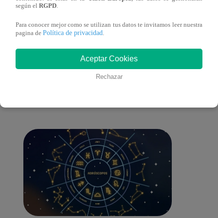
comp
según el
RGPD
.
Para conocer mejor como se utilizan tus datos te invitamos leer nuestra
Política de privacidad
pagina de
.
También te puede
Aceptar Cookies
Rechazar
interesar