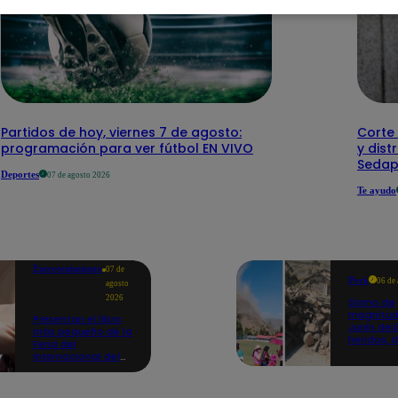
Partidos de hoy, viernes 7 de agosto:
Corte 
programación para ver fútbol EN VIVO
y dist
Sedap
Deportes
07 de agosto 2026
Te ayudo
Entretenimiento
07 de
Perú
06 de
agosto
2026
Sismo de
magnitud
Presentan el libro
Junín dej
más pequeño de la
heridos, 
Feria del
hogares 
Internacional del
propició
Libro de Lima: mide
desprend
casi la falange de
un dedo