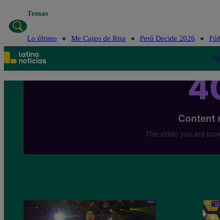
Temas
Lo último
Me Ca
Lo último
Me Caigo de Risa
Perú Decide 2026
Fút
Po