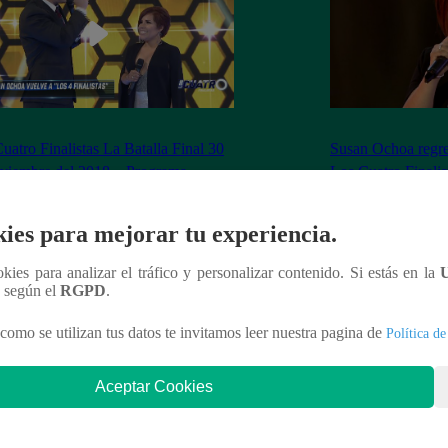
uatro Finalistas La Batalla Final 30
Susan Ochoa regres
viembre del 2018 – Programa
Los Cuatro Finalis
leto
ies para mejorar tu experiencia.
ookies para analizar el tráfico y personalizar contenido. Si estás en la
n según el
RGPD
.
nteresar
como se utilizan tus datos te invitamos leer nuestra pagina de
Política de
Aceptar Cookies