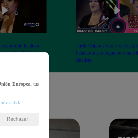
ó por todo lo alto a
Farik Grippa y Grace del Carpi
tas La Batalla Final
batallaron sin tregua por una sil
finalista
Unión Europea
, tus
.
 privacidad
Rechazar