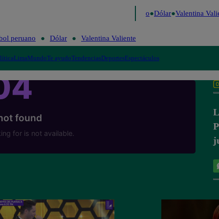
igo de Risa
Perú Decide 2026
Fútbol peruano
Dólar
Valentina Valie
bol peruano
Dólar
Valentina Valiente
lítica
Lima
Mundo
Te ayudo
Tendencias
Deportes
Espectáculos
L
P
j