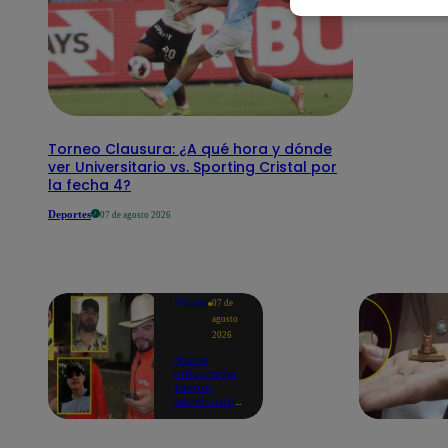
Torneo Clausura: ¿A qué hora y dónde
ver Universitario vs. Sporting Cristal por
la fecha 4?
Deportes
07 de agosto 2026
Mundo
07 de
agosto
2026
Nueve
influencers
fueron
asesinados
por la
guerra
interna en