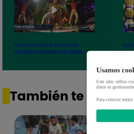
Fiesta latina: Mira el gran reto que
Los C
cumplieron los finalistas este sábado
de no
comp
Usamos cook
Este sitio utiliza c
datos se gestionará
También te puede i
Para conocer mejor 