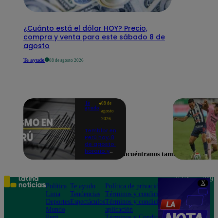
¿Cuánto está el dólar HOY? Precio,
compra y venta para este sábado 8 de
agosto
Te ayudo
08 de agosto 2026
Te
08 de
ayudo
agosto
2026
Temblor en
Perú hoy, 8
de agosto:
horario y
Encuéntranos también en
epicentro
del último
sismo,
según IGP
Teléfono: 219
X
Política
Te ayudo
Política de privacidad
1000
Lima
Tendencias
Términos y condiciones
Av. San
Deportes
Espectáculos
Términos y condiciones
Felipe 968
Mundo
aplicación
Jesús María
Perú
Términos y Condiciones