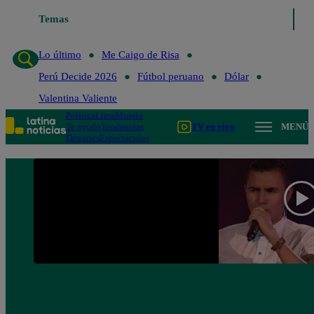
Temas
Lo último
Me Caigo de Ris
Lo último
Me Caigo de Risa
Perú Decide 2026
Fútbol peruano
Dólar
Valentina Valiente
Política
Lima
Mundo
Te ayudo
Tendencias
TV en vivo
MENÚ
Deportes
Espectáculos