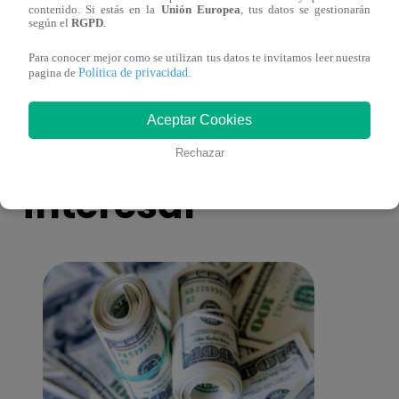
contenido. Si estás en la
Unión Europea
, tus datos se gestionarán
cumplieron los finalistas este sábado
de no
según el
RGPD
.
comp
Para conocer mejor como se utilizan tus datos te invitamos leer nuestra
Política de privacidad
pagina de
.
Aceptar Cookies
También te puede
Rechazar
interesar