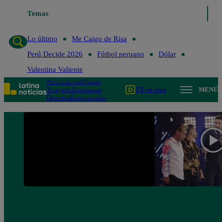
Temas
Lo último
Me Caigo de Risa
Perú Decide 20
Lo último
Me Caigo de Risa
Perú Decide 2026
Fútbol peruano
Dólar
Valentina Valiente
Política
Lima
Mundo
Te ayudo
Tendencias
TV en vivo
MENÚ
Deportes
Espectáculos