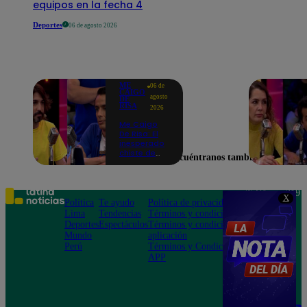
equipos en la fecha 4
Deportes
06 de agosto 2026
ME
06 de
CAIGO
agosto
DE
RISA
2026
Me Caigo
De Risa: El
inesperado
chiste de
Encuéntranos también en
tres actos
de Manuel
Gold que
hizo
Teléfono: 219
X
explotar a
Política
Te ayudo
Política de privacidad
1000
todo el set
Lima
Tendencias
Términos y condiciones
Av. San
Deportes
Espectáculos
Términos y condiciones
Felipe 968
Mundo
aplicación
Jesús María
Perú
Términos y Condiciones
APP