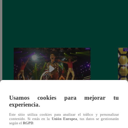
Usamos cookies para mejorar tu
Fiesta latina: Mira el gran reto que
Los C
experiencia.
cumplieron los finalistas este sábado
de no
comp
Este sitio utiliza cookies para analizar el tráfico y personalizar
contenido. Si estás en la
Unión Europea
, tus datos se gestionarán
según el
RGPD
.