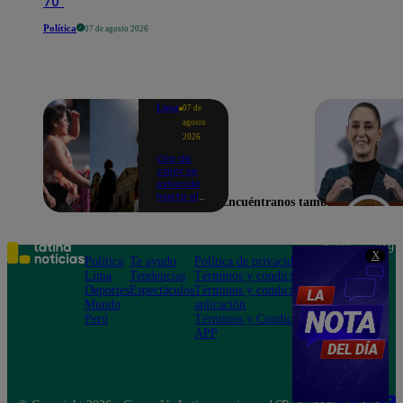
70"
Política
07 de agosto 2026
Lima
07 de
agosto
2026
Ola de
calor se
extiende
hasta el
Encuéntranos también en
lunes 10
de
agosto en
Lima y
Teléfono: 219
X
otras 16
Política
Te ayudo
Política de privacidad
1000
regiones
Lima
Tendencias
Términos y condiciones
Av. San
Deportes
Espectáculos
Términos y condiciones
Felipe 968
Mundo
aplicación
Jesús María
Perú
Términos y Condiciones
APP