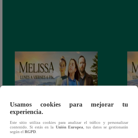
Usamos cookies para mejorar tu
Melissa, Viernes 13 de diciembre – ver
Melis
experiencia.
capítulo final completo (online y español)
capít
Este sitio utiliza cookies para analizar el tráfico y personalizar
contenido. Si estás en la
Unión Europea
, tus datos se gestionarán
según el
RGPD
.