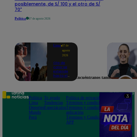
posiblemente, de S/ 100 y el otro de S/
70"
Política
07 de agosto 2026
Lima
07 de
agosto
2026
Ola de
calor se
extiende
hasta el
Encuéntranos también en
lunes 10
de
agosto en
Lima y
Teléfono: 219
X
otras 16
Política
Te ayudo
Política de privacidad
1000
regiones
Lima
Tendencias
Términos y condiciones
Av. San
Deportes
Espectáculos
Términos y condiciones
Felipe 968
Mundo
aplicación
Jesús María
Perú
Términos y Condiciones
APP