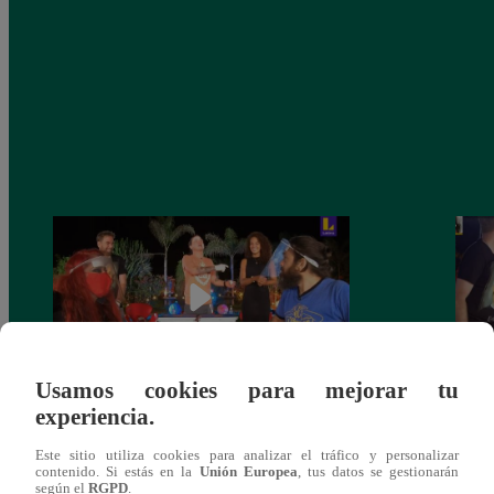
Usamos cookies para mejorar tu
experiencia.
Monique Pardo y Adriana Zubiate jugaron
Adria
a la ‘Carta dulce’ en Noche de Patas
al ‘T
Este sitio utiliza cookies para analizar el tráfico y personalizar
contenido. Si estás en la
Unión Europea
, tus datos se gestionarán
según el
RGPD
.