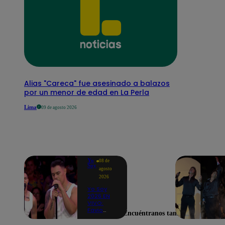
Alias "Careca" fue asesinado a balazos
por un menor de edad en La Perla
Lima
09 de agosto 2026
Yo
08 de
Soy
agosto
2026
Yo Soy
2026 EN
VIVO:
Favio
Encuéntranos también en
Enríquez
sorprende