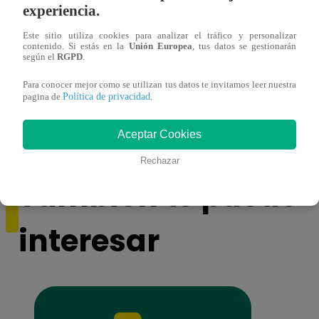
experiencia.
Este sitio utiliza cookies para analizar el tráfico y personalizar
contenido. Si estás en la
Unión Europea
, tus datos se gestionarán
según el
RGPD
.
Para conocer mejor como se utilizan tus datos te invitamos leer nuestra
Monique Pardo y Adriana Zubiate jugaron
Adria
Política de privacidad
pagina de
.
a la ‘Carta dulce’ en Noche de Patas
al ‘T
Aceptar Cookies
Rechazar
También te puede
interesar