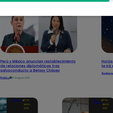
Perú y México anuncian restablecimiento
Horós
de relaciones diplomáticas tras
te irá
salvoconducto a Betssy Chávez
Tendenci
Política
07 de agosto 2026
Deportes
Te
07 de
07 de
ayudo
agosto
agosto
2026
2026