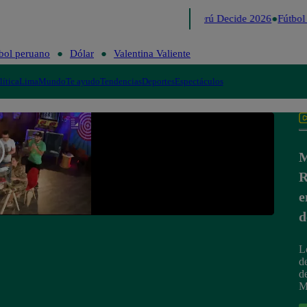
Lo último
Me Caigo de Risa
Perú Decide 2026
Fútbol 
bol peruano
Dólar
Valentina Valiente
lítica
Lima
Mundo
Te ayudo
Tendencias
Deportes
Espectáculos
M
R
e
d
L
d
d
M