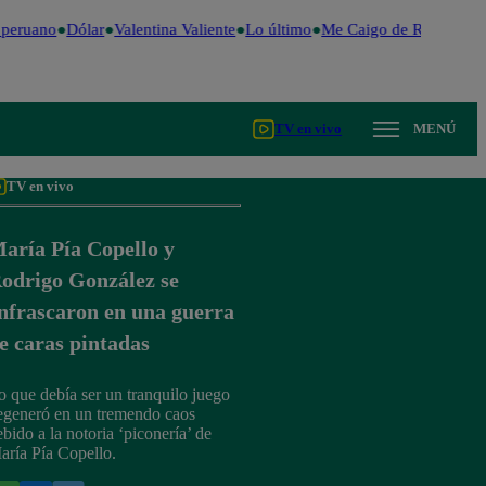
peruano
Dólar
Valentina Valiente
Lo último
Me Caigo de Risa
Perú 
TV en vivo
MENÚ
TV en vivo
aría Pía Copello y
odrigo González se
nfrascaron en una guerra
e caras pintadas
o que debía ser un tranquilo juego
egeneró en un tremendo caos
ebido a la notoria ‘piconería’ de
aría Pía Copello.