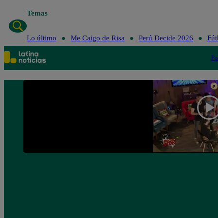
Temas
Lo último
Me Caigo de Risa
Perú Decide 2026
Fút
Po