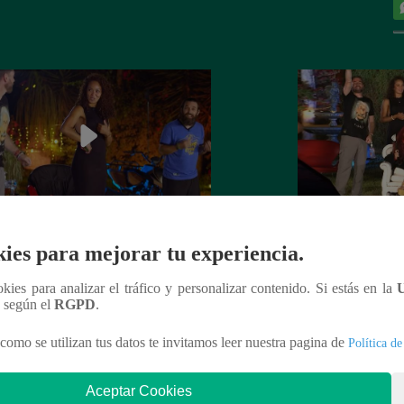
na Zubiate y Monique Pardo jugaron
Noche de Patas – 
ies para mejorar tu experiencia.
írate un paso’ en Noche de Patas
septiembre del 20
ookies para analizar el tráfico y personalizar contenido. Si estás en la
n según el
RGPD
.
como se utilizan tus datos te invitamos leer nuestra pagina de
Política de
nteresar
Aceptar Cookies