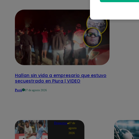
Hallan sin vida a empresario que estuvo
secuestrado en Piura | VIDEO
Perú
07 de agosto 2026
Deportes
07 de
agosto
2026