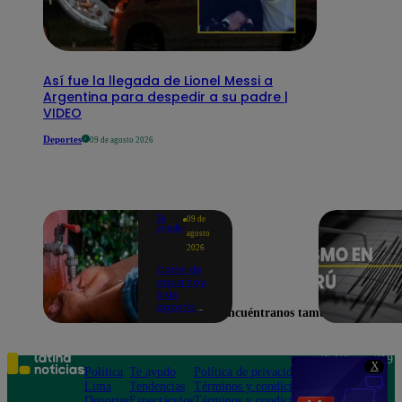
Así fue la llegada de Lionel Messi a
Argentina para despedir a su padre |
VIDEO
Deportes
09 de agosto 2026
Te
09 de
ayudo
agosto
2026
Corte de
agua hoy,
9 de
agosto:
Encuéntranos también en
horarios y
distritos
afectados
sin el
Teléfono: 219
X
servicio de
Política
Te ayudo
Política de privacidad
1000
Sedapal
Lima
Tendencias
Términos y condiciones
Av. San
Deportes
Espectáculos
Términos y condiciones