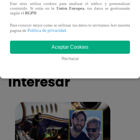
Este sitio utiliza cookies para analizar el tráfico y personalizar
contenido. Si estás en la
Unión Europea
, tus datos se gestionarán
según el
RGPD
.
Monique Pardo y Adriana Zubiate jugaron
Adria
a la ‘Carta dulce’ en Noche de Patas
al ‘T
Para conocer mejor como se utilizan tus datos te invitamos leer nuestra
Política de privacidad
pagina de
.
Aceptar Cookies
También te puede
Rechazar
interesar