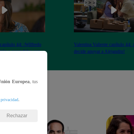
 capítulo 44: ¡Wilfredo
Valentina Valiente capítulo 44: 
ción a escondidas con
decide apoyar a Alejandro!
Unión Europea
, tus
.
 privacidad
Rechazar