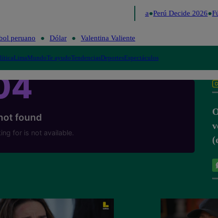
Lo último
Me Caigo de Risa
Perú Decide 2026
Fú
bol peruano
Dólar
Valentina Valiente
lítica
Lima
Mundo
Te ayudo
Tendencias
Deportes
Espectáculos
O
v
(