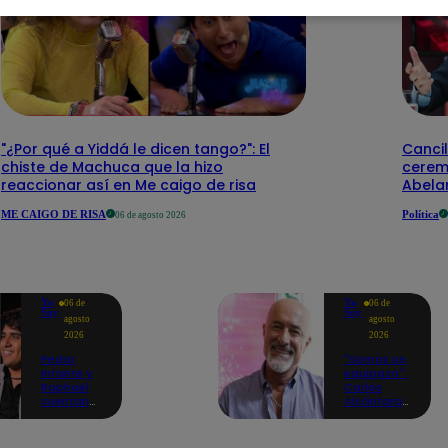
"¿Por qué a Yiddá le dicen tango?": El
Cancil
chiste de Machuca que la hizo
cerem
reaccionar así en Me caigo de risa
Abelar
ME CAIGO DE RISA
Política
06 de agosto 2026
Yo
Yo
06 de
06 de
Soy
Soy
agosto
agosto
2026
2026
Pedro
"Somos un
Infante y
equipazo":
Raphael
Carlos
cuentan
Alcántara
cómo Yo
adelanta
Soy les
lo que se
cambió la
viene en la