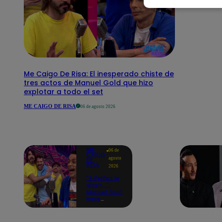
Me Caigo De Risa: El inesperado chiste de
tres actos de Manuel Gold que hizo
explotar a todo el set
ME CAIGO DE RISA
06 de agosto 2026
ME
06 de
CAIGO
agosto
DE
RISA
2026
"A Peláez le
dicen...":
Manuel Gold
hace
explotar de
risa a Julio
Díaz antes