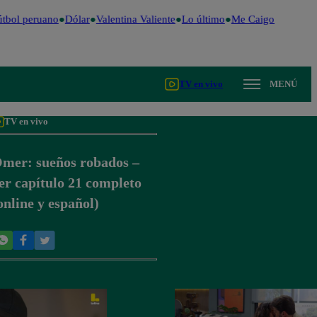
tbol peruano
Dólar
Valentina Valiente
Lo último
Me Caigo de Risa
P
TV en vivo
MENÚ
TV en vivo
mer: sueños robados –
er capítulo 21 completo
online y español)