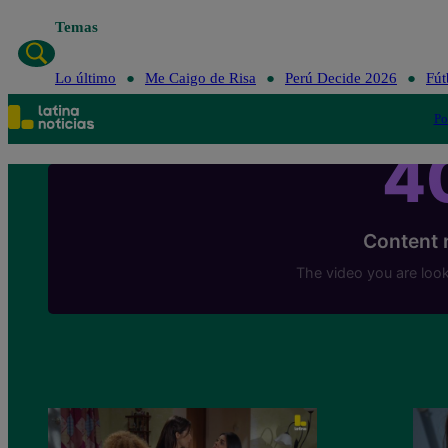
Temas
Lo último
Me Caigo de Risa
Perú Decide 2026
Fút
Po