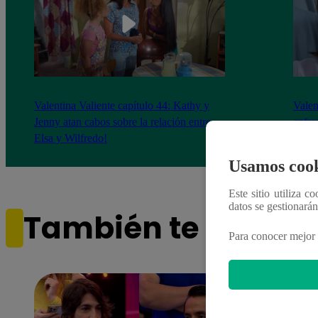
Valentina Valiente capítulo 44: Kathy y
Valen
Jenny atan cabos sobre la relación entre
enfre
Elsa y Wilfredo!
abraz
Usamos cook
Este sitio utiliza c
datos se gestionará
También te puede i
Para conocer mejor 