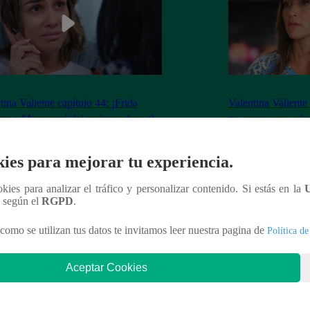
tina Valiente capítulo 44: ¡Frida
Valentina Valiente
nta a Macarena! del reclamo duro al
no acepta una rela
o que la quiebra
Elsa!
ies para mejorar tu experiencia.
ookies para analizar el tráfico y personalizar contenido. Si estás en la
n según el
RGPD
.
nteresar
como se utilizan tus datos te invitamos leer nuestra pagina de
Política de
Aceptar Cookies