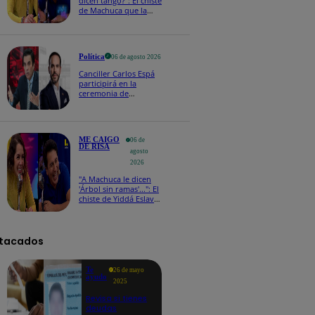
dicen tango?": El chiste
de Machuca que la
hizo reaccionar así en
Me caigo de risa
Política
06 de agosto 2026
Canciller Carlos Espá
participirá en la
ceremonia de
posesión presidencial
de Abelardo de la
Espriella en Colombia
ME CAIGO
06 de
DE RISA
agosto
2026
"A Machuca le dicen
'Árbol sin ramas'...": El
chiste de Yiddá Eslava
que hizo explotar de
risa a todos
tacados
Te
26 de mayo
ayudo
2025
Revisa si tienes
deudas