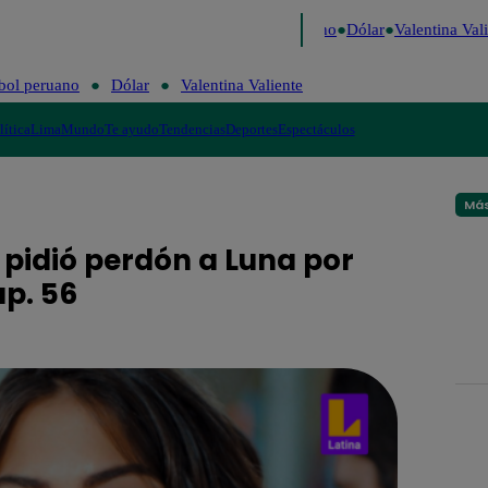
igo de Risa
Perú Decide 2026
Fútbol peruano
Dólar
Valentina Valie
bol peruano
Dólar
Valentina Valiente
lítica
Lima
Mundo
Te ayudo
Tendencias
Deportes
Espectáculos
Más
 pidió perdón a Luna por
ap. 56