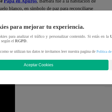
de
Papá en Apuros
, Bárbara fue a la habitación de
ñuelo blanco, en símbolo de paz para reconciliarse
ies para mejorar tu experiencia.
o que estés enojada conmigo”
, le pidió. Ante ello,
o no soy una persona rencorosa. No estoy
ookies para analizar el tráfico y personalizar contenido. Si estás en la
n según el
RGPD
.
acer nada”
, indicó.
como se utilizan tus datos te invitamos leer nuestra pagina de
Política de
. Muchas veces puedo parecer fría, pero en
jor amiga. Pero no le digas nada”
.
Aceptar Cookies
dole clic al video ubicado en la parte inferior: