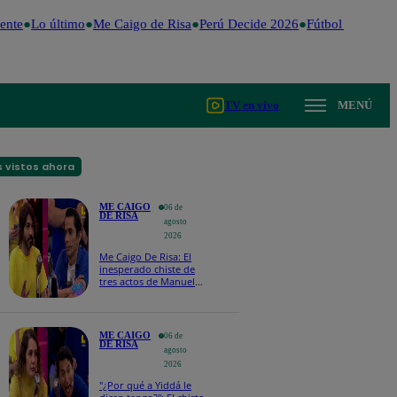
nte
Lo último
Me Caigo de Risa
Perú Decide 2026
Fútbol peruano
TV en vivo
MENÚ
 vistos ahora
ME CAIGO
06 de
DE RISA
agosto
2026
Me Caigo De Risa: El
inesperado chiste de
tres actos de Manuel
Gold que hizo
explotar a todo el set
ME CAIGO
06 de
DE RISA
agosto
2026
"¿Por qué a Yiddá le