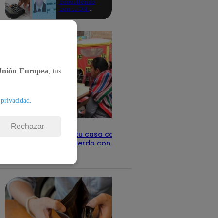
consultando
con tu DNI:
aquí los
detalles
Unión Europea
, tus
.
 privacidad
Rechazar
Revisa con tu DNI si tu casa califica
como pobre, de acuerdo con el Sisfoh
Te ayudo
25 de mayo 2026