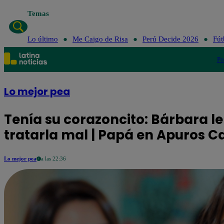
Temas
Lo último
Me Ca
Lo último
Me Caigo de Risa
Perú Decide 2026
Fút
Po
Lo mejor pea
Tenía su corazoncito: Bárbara le
tratarla mal | Papá en Apuros C
Lo mejor pea
a las 22:36