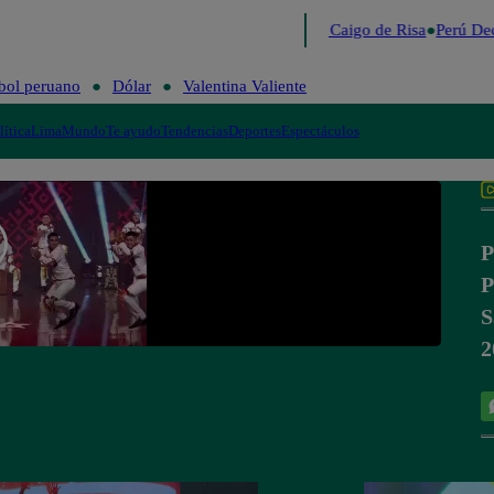
Lo último
Me Caigo de Risa
Perú Dec
bol peruano
Dólar
Valentina Valiente
lítica
Lima
Mundo
Te ayudo
Tendencias
Deportes
Espectáculos
P
P
S
2