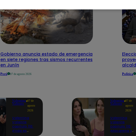
Gobierno anuncia estado de emergencia
Elecci
en siete regiones tras sismos recurrentes
proye
en Junín
alcal
Perú
Política
07 de agosto 2026
Valentina
Valentina
07 de
07 de
Valiente
Valiente
agosto
agosto
2026
2026
Valentina
Valentina
Valiente
Valiente
capítulo 110:
capítulo 110:
¡Frida es
¡Macarena ya
secuestrada
no quiere