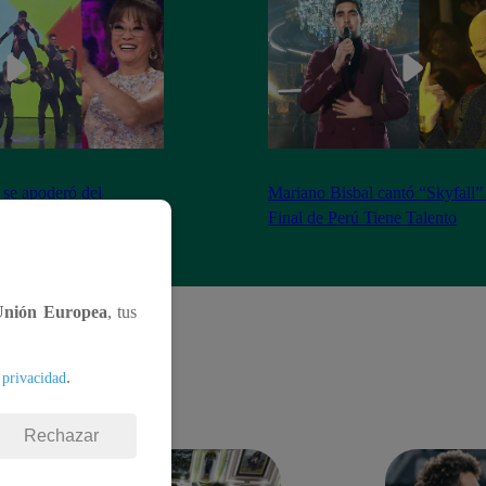
se apoderó del
Mariano Bisbal cantó “Skyfall”
Tiene Talento
Final de Perú Tiene Talento
Unión Europea
, tus
.
 privacidad
Rechazar