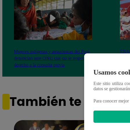
Mujeres indígenas y amazónicas del Perú
EBAC
denuncian ante ONU que no se respeta su
la Gr
derecho a la consulta previa
Usamos cook
Este sitio utiliza c
datos se gestionará
También te puede i
Para conocer mejor 