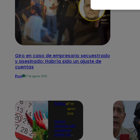
Giro en caso de empresario secuestrado
y asesinado: Habría sido un ajuste de
cuentas
Perú
07 de agosto 2026
Política
07 de
agosto
2026
Nuevo
anuncio del
Gobierno
sobre los
feriados: