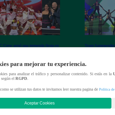
 Crew armó una tremenda fiesta en
Team Samegender 
an Final
escenario de Perú 
ies para mejorar tu experiencia.
ookies para analizar el tráfico y personalizar contenido. Si estás en la
n según el
RGPD
.
nteresar
como se utilizan tus datos te invitamos leer nuestra pagina de
Política de
Aceptar Cookies