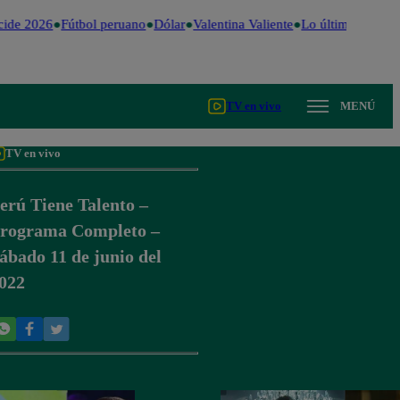
ide 2026
Fútbol peruano
Dólar
Valentina Valiente
Lo último
Me Cai
TV en vivo
MENÚ
TV en vivo
erú Tiene Talento –
rograma Completo –
ábado 11 de junio del
022