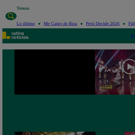
Temas
Lo último
Me Caigo de Risa
Perú Decide 2026
Fút
Po