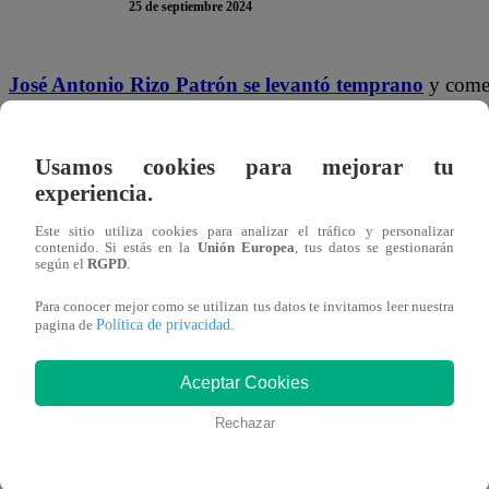
25 de septiembre 2024
José Antonio Rizo Patrón se levantó temprano
y comen
Desde Picky hasta Sandrita. Luego de que se asegurara d
llevarle el desayuno a Techi y La Cocó.
Usamos cookies para mejorar tu
experiencia.
“Buenos días su señoría mata tiru, tiru la… Desayuno c
Este sitio utiliza cookies para analizar el tráfico y personalizar
rosa para otra rosa”,
expresó cuando entró a la habitaci
contenido. Si estás en la
Unión Europea
, tus datos se gestionarán
según el
RGPD
.
mostró ni una sola expresión.
“Gracias. No tenías que mo
Para conocer mejor como se utilizan tus datos te invitamos leer nuestra
Política de privacidad
pagina de
.
Aceptar Cookies
Rechazar