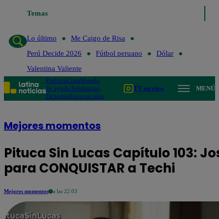
Temas
Lo último
Me Caigo de Risa
Perú Decide 202
Lo último
Me Caigo de Risa
Perú Decide 2026
Fútbol peruano
Dólar
Valentina Valiente
Política
Lima
Mundo
Te ayudo
Tendencias
TV en vivo
MENÚ
Deportes
Espectáculos
Mejores momentos
Pituca Sin Lucas Capítulo 103: 
para CONQUISTAR a Techi
Mejores momentos
a las 22:03