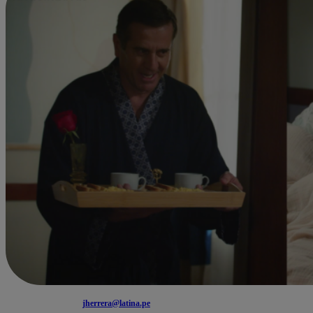
jherrera@latina.pe