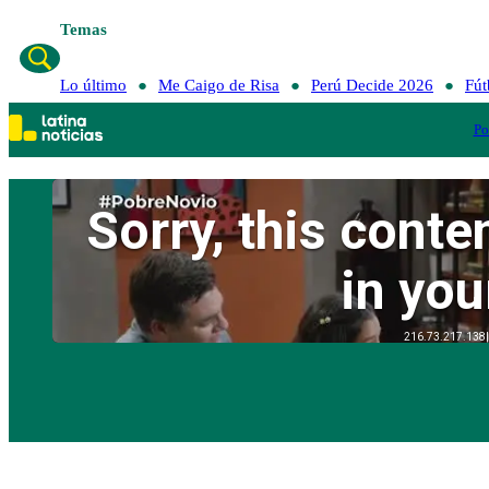
Temas
Lo último
Me 
Lo último
Me Caigo de Risa
Perú Decide 2026
Fút
Po