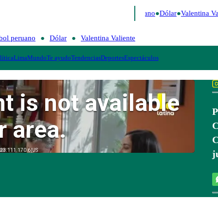
Caigo de Risa
Perú Decide 2026
Fútbol peruano
Dólar
Valentina Val
bol peruano
Dólar
Valentina Valiente
lítica
Lima
Mundo
Te ayudo
Tendencias
Deportes
Espectáculos
P
C
C
j