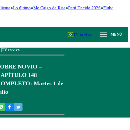
iente
Lo último
Me Caigo de Risa
Perú Decide 2026
Fútbol peruano
TV en vivo
MENÚ
TV en vivo
OBRE NOVIO –
APÍTULO 148
OMPLETO: Martes 1 de
ulio