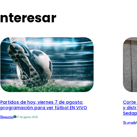
nteresar
Partidos de hoy, viernes 7 de agosto:
Corte 
programación para ver fútbol EN VIVO
y dist
Sedap
Deportes
07 de agosto 2026
Te ayudo