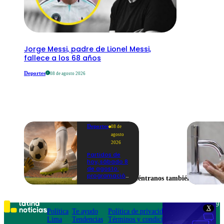
Jorge Messi, padre de Lionel Messi,
fallece a los 68 años
Deportes
08 de agosto 2026
Deportes
08 de
agosto
2026
Partidos de
hoy, sábado 8
de agosto:
programación
Encuéntranos también en
para ver
fútbol EN
VIVO
Teléfono: 219
X
Política
Te ayudo
Política de privacidad
1000
Lima
Tendencias
Términos y condiciones
Av. San