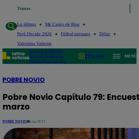
Temas
Lo último
Me Caigo de Risa
Perú Dec
Lo último
Me Caigo de Risa
Perú Decide 2026
Fútbol peruano
Dólar
Valentina Valiente
Política
Lima
Mundo
Te ayudo
Tendencias
TV en vivo
MENÚ
Deportes
Espectáculos
POBRE NOVIO
Pobre Novio Capítulo 79: Encuest
marzo
POBRE NOVIO
a las 18:13