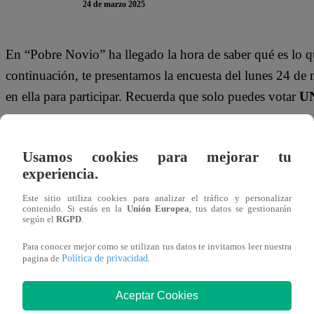
24 de marzo 2025
En “Pobre Novio”
ha llegado la hora de saber qué es lo q
continuación, te presentamos la encuesta del lunes 24 d
en ella para participar. Recuerda que solo puedes votar
UN
Gracias por participar en la encuesta. ¡Tu opinión es MUY
Usamos cookies para mejorar tu
Mira AQUÍ el nuevo episodio de “Pobr
experiencia.
Latina
Este sitio utiliza cookies para analizar el tráfico y personalizar
contenido. Si estás en la
Unión Europea
, tus datos se gestionarán
según el
RGPD
.
Para conocer mejor como se utilizan tus datos te invitamos leer nuestra
Política de privacidad
pagina de
.
Aceptar Cookies