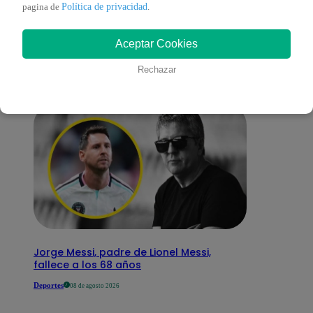
También te puede
Política de privacidad
pagina de
.
Aceptar Cookies
interesar
Rechazar
Jorge Messi, padre de Lionel Messi,
fallece a los 68 años
Deportes
08 de agosto 2026