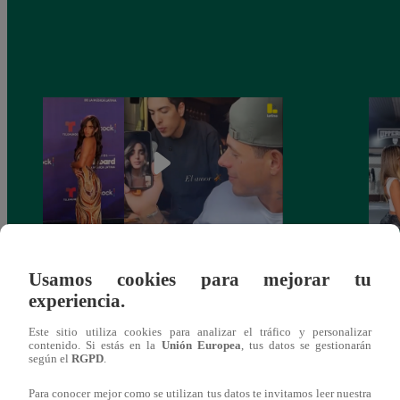
Isabella Ladera se CONFIESA antes de
¿Qué 
Usamos cookies para mejorar tu
los Billboard: emociones, recuerdos y un
coque
experiencia.
EX que VUELVE a aparecer
Arica
Este sitio utiliza cookies para analizar el tráfico y personalizar
contenido. Si estás en la
Unión Europea
, tus datos se gestionarán
según el
RGPD
.
Para conocer mejor como se utilizan tus datos te invitamos leer nuestra