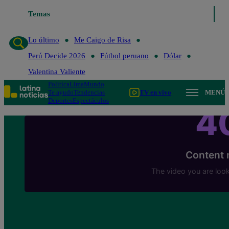
Temas
Lo último
Me Caigo de Risa
Perú Decide 
Lo último
Me Caigo de Risa
Perú Decide 2026
Fútbol peruano
Dólar
Valentina Valiente
Política
Lima
Mundo
Te ayudo
Tendencias
TV en vivo
MENÚ
Deportes
Espectáculos