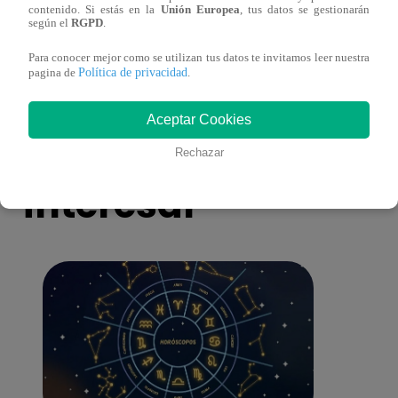
contenido. Si estás en la
Unión Europea
, tus datos se gestionarán
diciembre – capítulo 162, completo
dicie
según el
RGPD
.
(online y español)
(onli
Para conocer mejor como se utilizan tus datos te invitamos leer nuestra
Política de privacidad
pagina de
.
Aceptar Cookies
También te puede
Rechazar
interesar