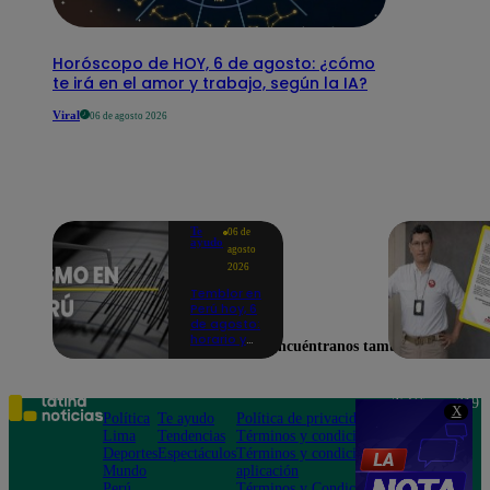
Horóscopo de HOY, 6 de agosto: ¿cómo
te irá en el amor y trabajo, según la IA?
Viral
06 de agosto 2026
Te
06 de
ayudo
agosto
2026
Temblor en
Perú hoy, 6
de agosto:
horario y
Encuéntranos también en
epicentro
del último
sismo,
según IGP
Teléfono: 219
X
Política
Te ayudo
Política de privacidad
1000
Lima
Tendencias
Términos y condiciones
Av. San
Deportes
Espectáculos
Términos y condiciones
Felipe 968
Mundo
aplicación
Jesús María
Perú
Términos y Condiciones