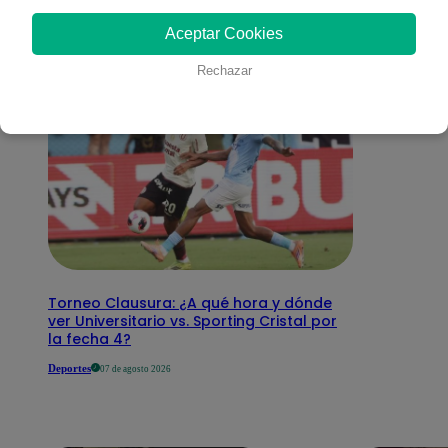
interesar
Aceptar Cookies
Rechazar
Torneo Clausura: ¿A qué hora y dónde
ver Universitario vs. Sporting Cristal por
la fecha 4?
Deportes
07 de agosto 2026