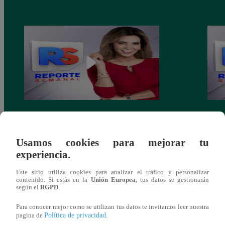
¿Buscas plan familiar en Lima? El Parque
Homen
de las Leyendas presenta a la rinoceronte
mejor
Usamos cookies para mejorar tu
Valentina
calat
experiencia.
Este sitio utiliza cookies para analizar el tráfico y personalizar
contenido. Si estás en la
Unión Europea
, tus datos se gestionarán
según el
RGPD
.
También te puede
Para conocer mejor como se utilizan tus datos te invitamos leer nuestra
Política de privacidad
pagina de
.