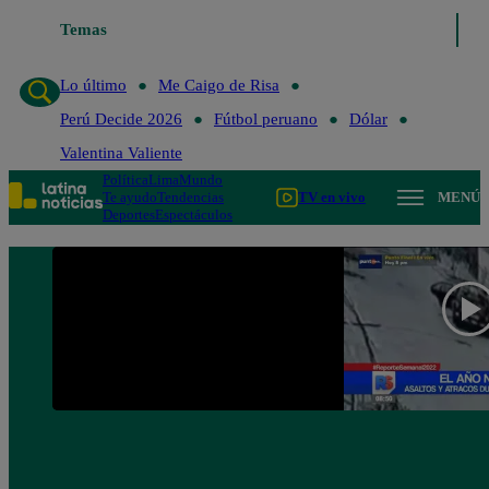
Temas
Lo último
Me Caigo de Risa
Perú Decide 2
Lo último
Me Caigo de Risa
Perú Decide 2026
Fútbol peruano
Dólar
Valentina Valiente
Política
Lima
Mundo
Te ayudo
Tendencias
TV en vivo
MENÚ
Deportes
Espectáculos