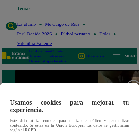
Temas
Lo último
Me C
Lo último
Me Caigo de Risa
Perú Decide 2026
Fútbol peruano
Dólar
Valentina Valiente
Política
Lima
Mundo
Te ayudo
Tendencias
TV en vivo
MENÚ
Deportes
Espectáculos
Usamos cookies para mejorar tu
experiencia.
Este sitio utiliza cookies para analizar el tráfico y personalizar
contenido. Si estás en la
Unión Europea
, tus datos se gestionarán
según el
RGPD
.