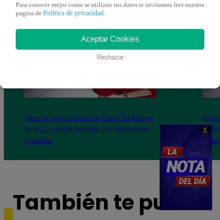
Para conocer mejor como se utilizan tus datos te invitamos leer nuestra
Política de privacidad
pagina de
.
Aceptar Cookies
Rechazar
¿Buscas plan familiar en Lima? El Parque
Homen
de las Leyendas presenta a la rinoceronte
mejor
X
Valentina
calat
También te puede