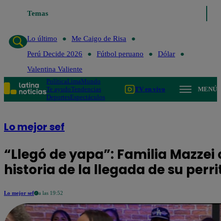
Temas
Lo último
Me Caigo de Risa
Lo último
Me Caigo de Risa
Perú Decide 2026
Fútbol peruano
Dólar
Valentina Valiente
Política
Lima
Mundo
Te ayudo
Tendencias
TV en vivo
MENÚ
Deportes
Espectáculos
Lo mejor sef
“Llegó de yapa”: Familia Mazze
historia de la llegada de su perr
Lo mejor sef
a las 19:52