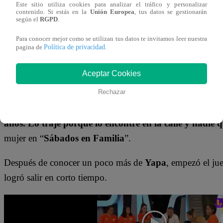
14 de octubre 2023
Este sitio utiliza cookies para analizar el tráfico y personalizar
contenido. Si estás en la
Unión Europea
, tus datos se gestionarán
según el
RGPD
.
Las mascotas son, tal vez, las más esperadas por los televi
Para conocer mejor como se utilizan tus datos te invitamos leer nuestra
Política de privacidad
pagina de
.
octubre, llegó hasta el set
Yapa
, la perrita de la familia
Ma
mascotas
“. Su dueño, Chino, le contó a nuestro querido 
Aceptar Cookies
a su vida
Rechazar
Chino
señaló que su esposo adoptó a
Yapa
después de l
años. Lo traje porque lo encontré en la calle y nadie
mujer en “
Sábados en Familia
”.
Después de conocer un poco más de
Yapa
, empezó el ju
logró salir en corto tiempo.