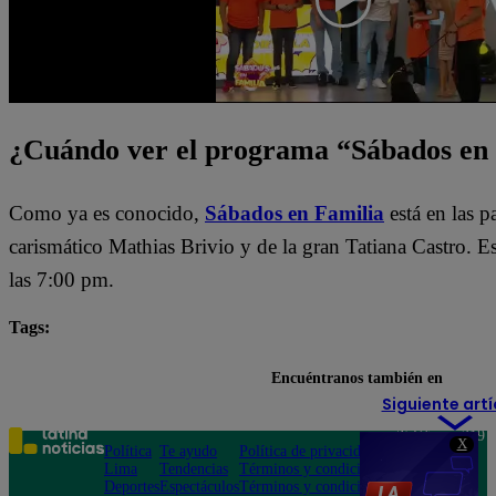
¿Cuándo ver el programa “Sábados en
Como ya es conocido,
Sábados en Familia
está en las 
carismático Mathias Brivio y de la gran Tatiana Castro. 
las 7:00 pm.
Tags:
destacada minuto
Sábados en Familia
Encuéntranos también en
Siguiente artí
Teléfono: 219
X
Política
Te ayudo
Política de privacidad
1000
Lima
Tendencias
Términos y condiciones
Av. San
Deportes
Espectáculos
Términos y condiciones
Felipe 968