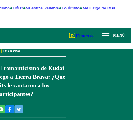
ruano
Dólar
Valentina Valiente
Lo último
Me Caigo de Risa
Perú De
TV en vivo
MENÚ
TV en vivo
l romanticismo de Kudai
legó a Tierra Brava: ¿Qué
its le cantaron a los
articipantes?