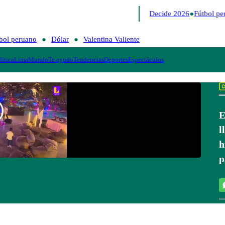
Lo último
Me Caigo de Risa
Perú Decide 2026
Fútbol pe
bol peruano
Dólar
Valentina Valiente
lítica
Lima
Mundo
Te ayudo
Tendencias
Deportes
Espectáculos
E
l
h
p