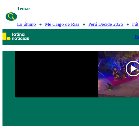
Temas
Lo último
Me Caigo de Risa
Perú Decide 2026
Fút
Po