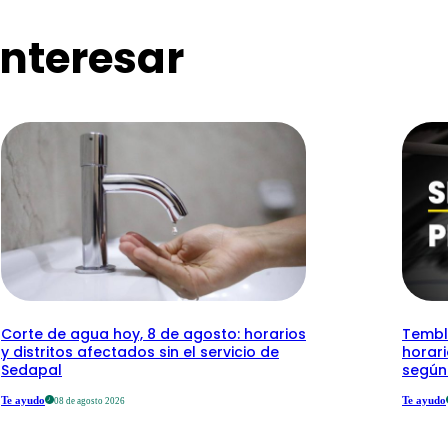
nteresar
Corte de agua hoy, 8 de agosto: horarios
Temblo
y distritos afectados sin el servicio de
horari
Sedapal
según
Te ayudo
Te ayudo
08 de agosto 2026