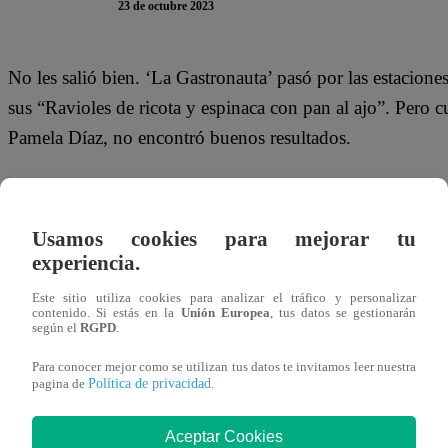
23 de octubre 2023
No les salió bien. ‘La Gastronauta’ pasó por las estacion
sus “Ravioles de ricota y espinaca con pan al ajo”. Pero c
Pamela Díaz, no encontró buenos resultados.
Ni bien llegó la chef peruana, la chilena se justificó:
“Tuv
tenemos buena comunicación”
. Además, Fabio Agostini
Usamos cookies para mejorar tu
habían padecido:
“Hoy lo hemos reconfirmado”.
experiencia.
Por su parte, Pamela le ofreció el pan al ajo a la creadora
Este sitio utiliza cookies para analizar el tráfico y personalizar
contenido. Si estás en la
Unión Europea
, tus datos se gestionarán
“El pan al ajo es todo lo que pudimos hacer. La salsa 
según el
RGPD
.
Para conocer mejor como se utilizan tus datos te invitamos leer nuestra
Mira el momento que se vivió en “Tierra Brava” dándole c
Política de privacidad
pagina de
.
Aceptar Cookies