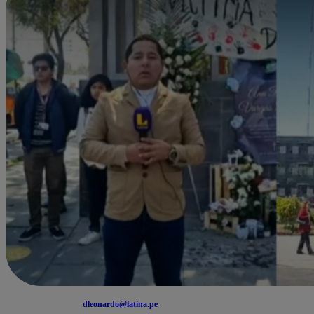
dleonardo@latina.pe