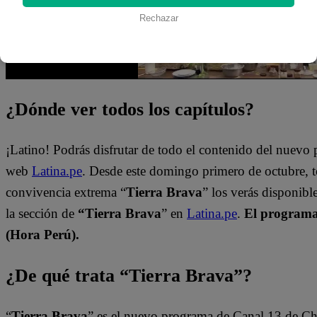
Rechazar
¿Dónde ver todos los capítulos?
¡Latino! Podrás disfrutar de todo el contenido del nuevo
web
Latina.pe
. Desde este domingo primero de octubre, 
convivencia extrema “
Tierra Brava
” los verás disponib
la sección de
“Tierra Brava
” en
Latina.pe
.
El programa 
(Hora Perú).
¿De qué trata “Tierra Brava”?
“
Tierra Brava
” es el nuevo programa de Canal 13 de Ch