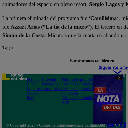
animadores del espacio en pleno resort,
Sergio Lagos y 
La primera eliminada del programa fue ‘
Camilísima
‘, mi
fue
Azzart Arias (“La tía de la micro”)
. El tercero en 
Simón de la Costa
. Mientras que la cuarta en abandonar 
Tags:
destacada minuto
Tierra Brava
Encuéntranos también en
Siguiente artí
Teléfono: 219
X
Política
Te ayudo
Política de privacidad
1000
Lima
Tendencias
Términos y condiciones
Av. San
Deportes
Espectáculos
Términos y condiciones
Felipe 968
Mundo
aplicación
Jesús María
Perú
Términos y Condiciones
APP
© Copyright 2026 - Compañía Latinoamericana de Radio Difusión S.A.
Síguenos