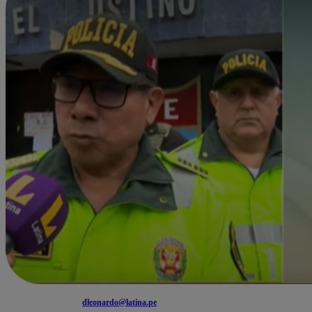
dleonardo@latina.pe