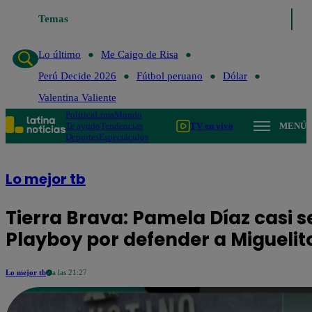
Temas
Lo último
Me Caigo de 
Lo último
Me Caigo de Risa
Perú Decide 2026
Fútbol peruano
Dólar
Valentina Valiente
Política
Lima
Mundo
Te ayudo
Tendencias
TV en vivo
MENÚ
Deportes
Espectáculos
Lo mejor tb
Tierra Brava: Pamela Díaz casi s
Playboy por defender a Miguelit
Lo mejor tb
a las 21:27