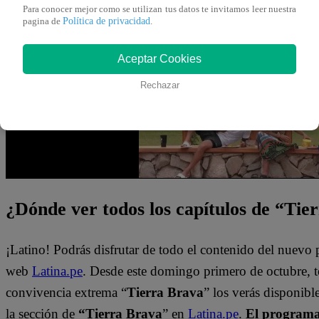
Para conocer mejor como se utilizan tus datos te invitamos leer nuestra
‘Puro Fuego’ que será nominado.
Política de privacidad
pagina de
.
Mira el momento que se vivió en “Tierra Brava” dándole c
Aceptar Cookies
Rechazar
¿Dónde ver todos los capítulos de “Tie
¡Latino! Podrás disfrutar de todo el contenido del nuevo
web
Latina.pe
. Desde este domingo primero de octubre, 
convivencia extrema “
Tierra Brava
” los verás disponib
la sección de
“Tierra Brava
” en
Latina.pe
.
El programa 