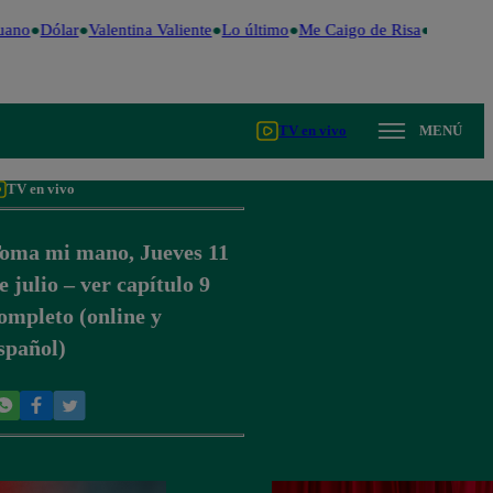
uano
Dólar
Valentina Valiente
Lo último
Me Caigo de Risa
Perú Dec
TV en vivo
MENÚ
TV en vivo
oma mi mano, Jueves 11
e julio – ver capítulo 9
ompleto (online y
spañol)