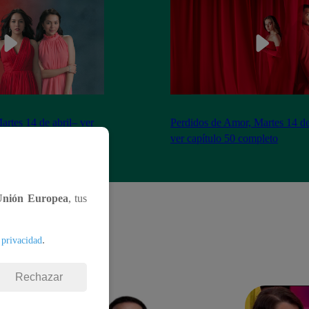
artes 14 de abril– ver
Perdidos de Amor, Martes 14 de
eto
ver capítulo 50 completo
Unión Europea
, tus
.
 privacidad
Rechazar