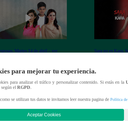
sposas, Martes 14 de abril – ver
Sara no es Kara, M
ulo 40 completo
capítulo 06 compl
ies para mejorar tu experiencia.
ookies para analizar el tráfico y personalizar contenido. Si estás en la
n según el
RGPD
.
nteresar
como se utilizan tus datos te invitamos leer nuestra pagina de
Política de
Aceptar Cookies