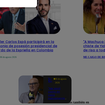
ler Carlos Espá participirá en la
"A Machuca le
onia de posesión presidencial de
chiste de Yi
do de la Espriella en Colombia
de risa a to
ME CAIGO DE RI
06 de agosto 2026
Yo
06 de agosto
Soy
2026
"Me sentí
como en
casa
nuevamente":
Cachín
Encuéntranos también en
emocionado