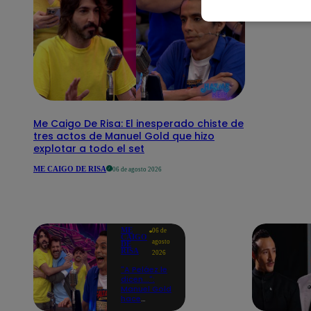
Me Caigo De Risa: El inesperado chiste de
tres actos de Manuel Gold que hizo
explotar a todo el set
ME CAIGO DE RISA
06 de agosto 2026
ME
06 de
CAIGO
agosto
DE
RISA
2026
"A Peláez le
dicen...":
Manuel Gold
hace
explotar de