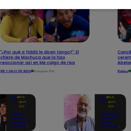
"¿Por qué a Yiddá le dicen tango?": El
Cancil
chiste de Machuca que la hizo
cerem
reaccionar así en Me caigo de risa
Abelar
ME CAIGO DE RISA
Política
06 de agosto 2026
Yo
Yo
06 de
06 de
Soy
Soy
agosto
agosto
2026
2026
Pedro
"Somos un
Infante y
equipazo":
Raphael
Carlos
cuentan
Alcántara
cómo Yo
adelanta