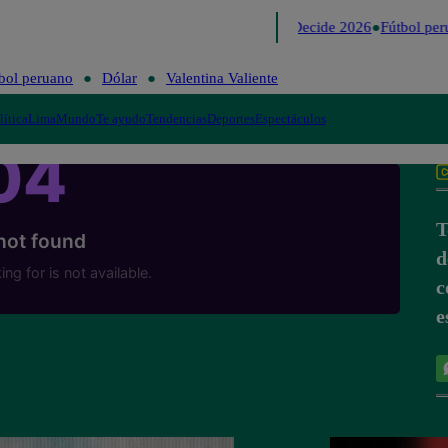
Lo último
Me Caigo de Risa
Perú Decide 2026
Fútbol per
bol peruano
Dólar
Valentina Valiente
lítica
Lima
Mundo
Te ayudo
Tendencias
Deportes
Espectáculos
T
d
c
e