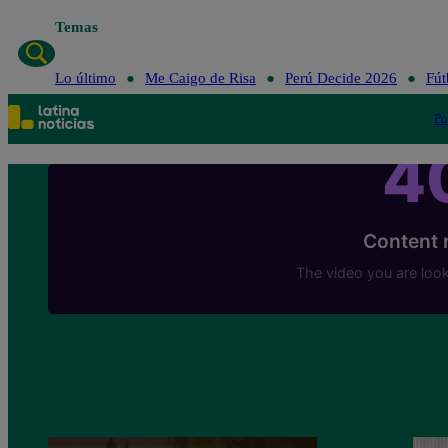
Temas
Lo último
Me Caigo de Risa
Perú Decide 2026
Fút
Po