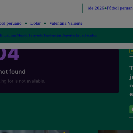
Lo último
Me Caigo de Risa
Perú Decide 2026
Fútbol peruan
bol peruano
Dólar
Valentina Valiente
lítica
Lima
Mundo
Te ayudo
Tendencias
Deportes
Espectáculos
T
j
c
e