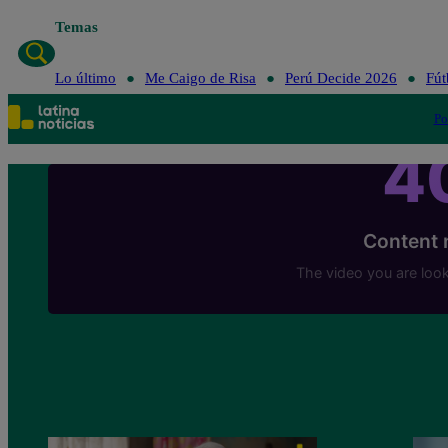
Temas
Lo último
Me Caigo de Risa
Perú Decide 2026
Fút
Po