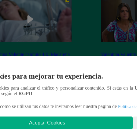
tina Valiente capítulo 43: ¡Macarena
Valentina Valiente
erta desorientada tras accidente!
Gabo rompen su ne
enfrentamiento!
ies para mejorar tu experiencia.
ookies para analizar el tráfico y personalizar contenido. Si estás en la
n según el
RGPD
.
nteresar
como se utilizan tus datos te invitamos leer nuestra pagina de
Política de
Aceptar Cookies