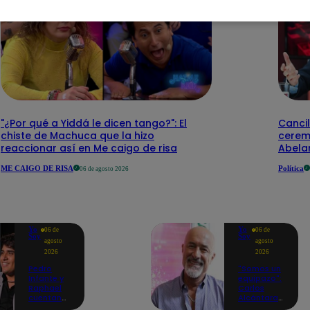
"¿Por qué a Yiddá le dicen tango?": El
Cancil
chiste de Machuca que la hizo
cerem
reaccionar así en Me caigo de risa
Abelar
ME CAIGO DE RISA
Política
06 de agosto 2026
Yo
Yo
06 de
06 de
Soy
Soy
agosto
agosto
2026
2026
Pedro
"Somos un
Infante y
equipazo":
Raphael
Carlos
cuentan
Alcántara
cómo Yo
adelanta