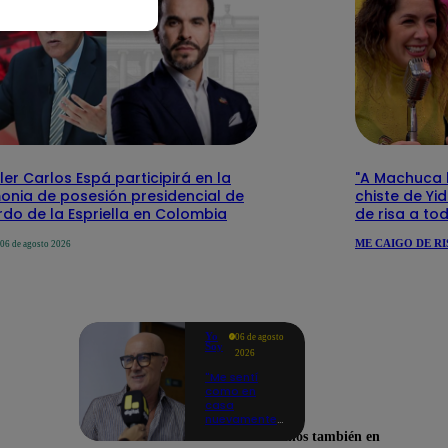
ler Carlos Espá participirá en la
"A Machuca le
onia de posesión presidencial de
chiste de Yi
do de la Espriella en Colombia
de risa a to
ME CAIGO DE RI
06 de agosto 2026
Yo
06 de agosto
Soy
2026
"Me sentí
como en
casa
nuevamente":
Cachín
Encuéntranos también en
emocionado