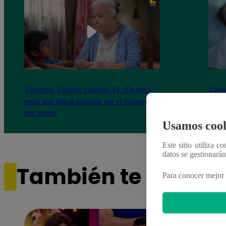
Valentina Valiente capítulo 43: ¡Dolores
Valen
toma una difícil decisión por el futuro de
despi
sus nietos!
Usamos cook
Este sitio utiliza c
datos se gestionará
También te puede i
Para conocer mejor 