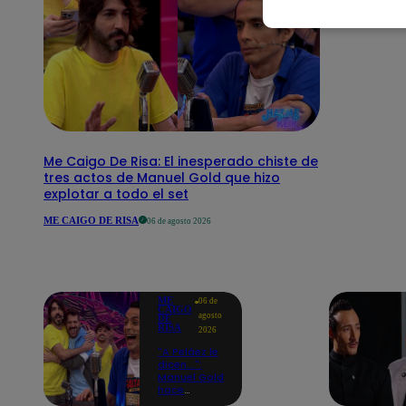
Me Caigo De Risa: El inesperado chiste de
tres actos de Manuel Gold que hizo
explotar a todo el set
ME CAIGO DE RISA
06 de agosto 2026
ME
06 de
CAIGO
agosto
DE
RISA
2026
"A Peláez le
dicen...":
Manuel Gold
hace
explotar de