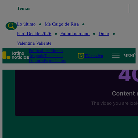
Temas
Lo último
Me Caigo de R
Lo último
Me Caigo de Risa
Perú Decide 2026
Fútbol peruano
Dólar
Valentina Valiente
Política
Lima
Mundo
Te ayudo
Tendencias
TV en vivo
MENÚ
Deportes
Espectáculos