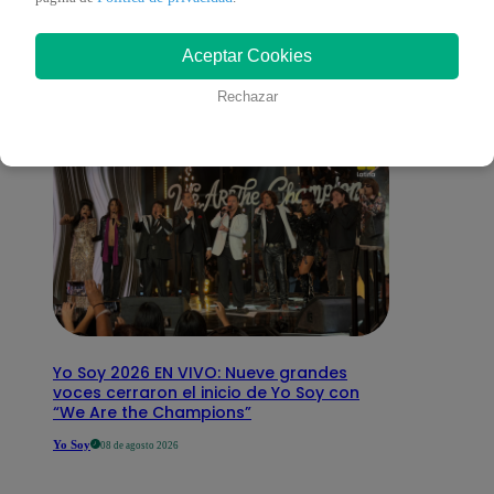
interesar
Aceptar Cookies
Rechazar
Yo Soy 2026 EN VIVO: Nueve grandes
voces cerraron el inicio de Yo Soy con
“We Are the Champions”
Yo Soy
08 de agosto 2026