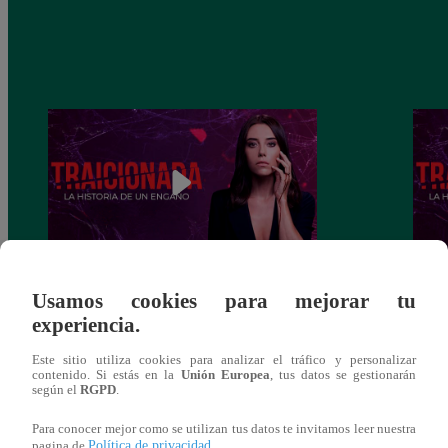
Traicionada, Martes 10 de diciembre –
Traic
Usamos cookies para mejorar tu
capítulo 88 completo (en línea y español)
capít
experiencia.
Este sitio utiliza cookies para analizar el tráfico y personalizar
contenido. Si estás en la
Unión Europea
, tus datos se gestionarán
según el
RGPD
.
También te puede
Para conocer mejor como se utilizan tus datos te invitamos leer nuestra
Política de privacidad
pagina de
.