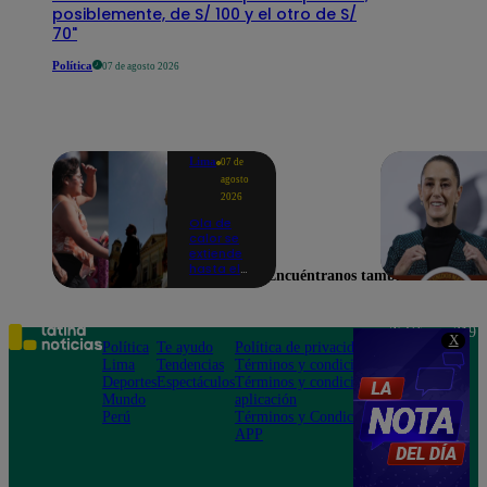
posiblemente, de S/ 100 y el otro de S/
70"
Política
07 de agosto 2026
Lima
07 de
agosto
2026
Ola de
calor se
extiende
hasta el
Encuéntranos también en
lunes 10
de
agosto en
Lima y
Teléfono: 219
X
otras 16
Política
Te ayudo
Política de privacidad
1000
regiones
Lima
Tendencias
Términos y condiciones
Av. San
Deportes
Espectáculos
Términos y condiciones
Felipe 968
Mundo
aplicación
Jesús María
Perú
Términos y Condiciones
APP