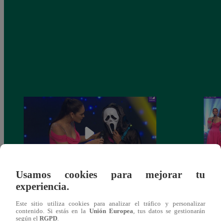
Usamos cookies para mejorar tu
experiencia.
Yo Soy 30 de noviembre del 2018 –
Yo So
Programa completo
gala 
Este sitio utiliza cookies para analizar el tráfico y personalizar
contenido. Si estás en la
Unión Europea
, tus datos se gestionarán
según el
RGPD
.